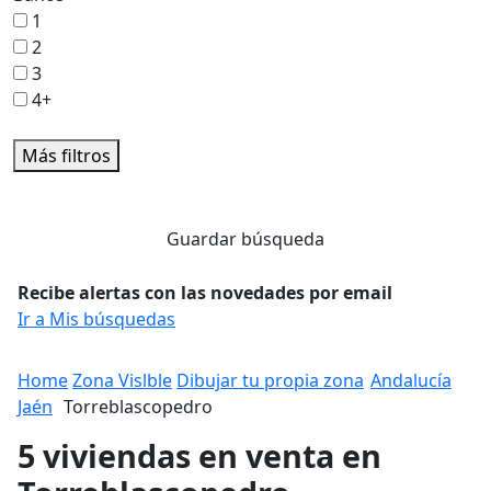
1
2
3
4+
Más filtros
Guardar búsqueda
Recibe alertas con las novedades por email
Ir a Mis búsquedas
Home
Zona Vislble
Dibujar tu propia zona
Andalucía
Jaén
Torreblascopedro
5 viviendas en venta en