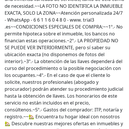
de necesidad.~~LA FOTO NO IDENTIFICA LA INMUEBLE
EXACTA, SOLO LA ZONA~~Atención personalizada 24/7
- WhatsApp - 6 6 1 1 6 0 4 8 0 - www. trial3
.es~~CONDICIONES ESPECIALES DE COMPRA:~~1º.- No
permite hipoteca sobre el inmueble, los bancos no
financian estas operaciones.~2º.- LA PROPIEDAD NO
SE PUEDE VER INTERIORMENTE, pero sí saber su
ubicación exacta (no disponemos de fotos del
interior).~3º.- La obtención de las llaves dependerá del
curso del procedimiento o la posible negociación con
los ocupantes.~4º.- En el caso de que el cliente lo
solicite, nuestros profesionales (abogado y
procurador) podrán atender su procedimiento judicial
hasta la obtención de llaves. Los honorarios de este
servicio no están incluidos en el precio,
consúltenos.~5º.- Gastos del comprador: ITP, notaría y
registro.~~🏡 Encuentra tu hogar ideal con nosotros
🏡 Descubre nuestras mejores ofertas en inmuebles y