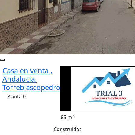
Casa en venta ,
Andalucia,
Torreblascopedro
Planta 0
2
85 m
Construidos