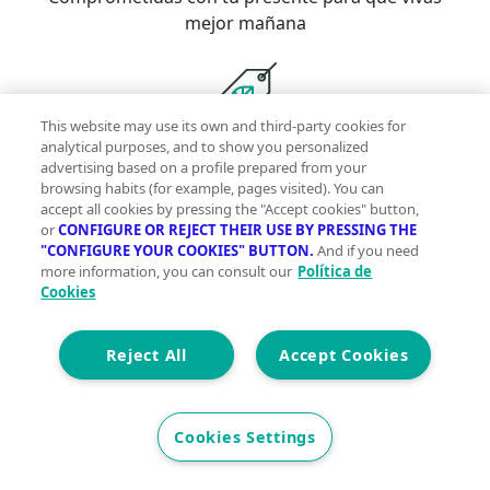
mejor mañana
This website may use its own and third-party cookies for
analytical purposes, and to show you personalized
Con la garantía de contar con profesionales
advertising based on a profile prepared from your
verificados
browsing habits (for example, pages visited). You can
accept all cookies by pressing the "Accept cookies" button,
or
CONFIGURE OR REJECT THEIR USE BY PRESSING THE
Descubre vivegreen.com
"CONFIGURE YOUR COOKIES" BUTTON.
And if you need
more information, you can consult our
Política de
Inmuebles
Información Green
Inmobiliarias
Quienes
Cookies
somos
Servicios Green
Te ayudamos
Financiación
Reject All
Accept Cookies
Síguenos
Contacto
Cookies Settings
hola@vivegreen.com