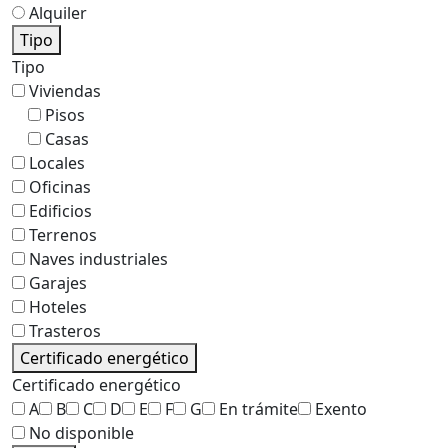
Alquiler
Tipo
Tipo
Viviendas
Pisos
Casas
Locales
Oficinas
Edificios
Terrenos
Naves industriales
Garajes
Hoteles
Trasteros
Certificado energético
Certificado energético
A
B
C
D
E
F
G
En trámite
Exento
No disponible