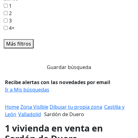
1
2
3
4+
Más filtros
Guardar búsqueda
Recibe alertas con las novedades por email
Ir a Mis búsquedas
Home
Zona Vislble
Dibujar tu propia zona
Castilla y
León
Valladolid
Sardón de Duero
1 vivienda en venta en