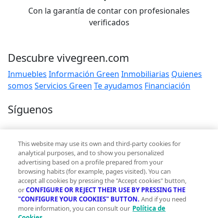
Con la garantía de contar con profesionales
verificados
Descubre vivegreen.com
Inmuebles
Información Green
Inmobiliarias
Quienes
somos
Servicios Green
Te ayudamos
Financiación
Síguenos
Contacto
This website may use its own and third-party cookies for
hola@vivegreen.com
analytical purposes, and to show you personalized
advertising based on a profile prepared from your
browsing habits (for example, pages visited). You can
accept all cookies by pressing the "Accept cookies" button,
or
CONFIGURE OR REJECT THEIR USE BY PRESSING THE
"CONFIGURE YOUR COOKIES" BUTTON.
And if you need
more information, you can consult our
Política de
Aviso Legal
Cookies