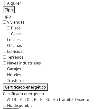
Alquiler
Tipo
Tipo
Viviendas
Pisos
Casas
Locales
Oficinas
Edificios
Terrenos
Naves industriales
Garajes
Hoteles
Trasteros
Certificado energético
Certificado energético
A
B
C
D
E
F
G
En trámite
Exento
No disponible