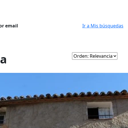
or email
Ir a Mis búsquedas
ta