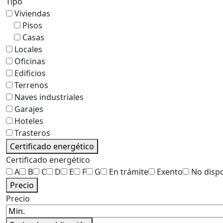
Tipo
Viviendas
Pisos
Casas
Locales
Oficinas
Edificios
Terrenos
Naves industriales
Garajes
Hoteles
Trasteros
Certificado energético
Certificado energético
A
B
C
D
E
F
G
En trámite
Exento
No disp
Precio
Precio