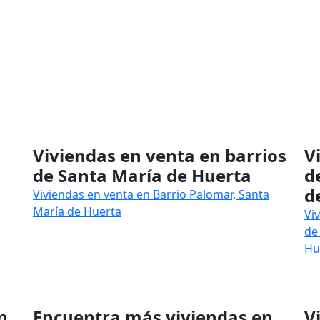
Viviendas en venta en barrios
V
de Santa María de Huerta
d
d
Viviendas en venta en Barrio Palomar, Santa
María de Huerta
Vi
de
Hu
n
Encuentra más viviendas en
V