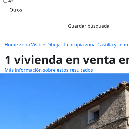
4+
Otros
Guardar búsqueda
Home
Zona Vislble
Dibujar tu propia zona
Castilla y León
1 vivienda en venta e
Más información sobre estos resultados