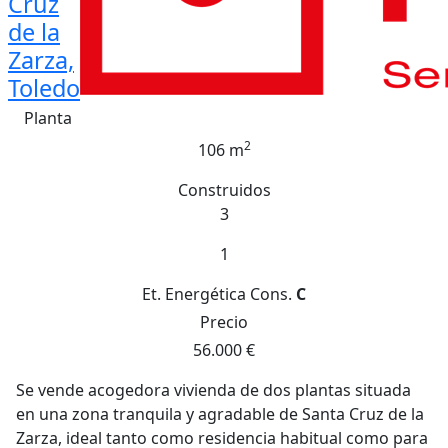
Cruz
de la
Zarza,
Toledo
Planta
2
106 m
Construidos
3
1
Et. Energética
Cons.
C
Precio
56.000 €
Se vende acogedora vivienda de dos plantas situada
en una zona tranquila y agradable de Santa Cruz de la
Zarza, ideal tanto como residencia habitual como para