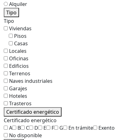
Alquiler
Tipo
Tipo
Viviendas
Pisos
Casas
Locales
Oficinas
Edificios
Terrenos
Naves industriales
Garajes
Hoteles
Trasteros
Certificado energético
Certificado energético
A
B
C
D
E
F
G
En trámite
Exento
No disponible