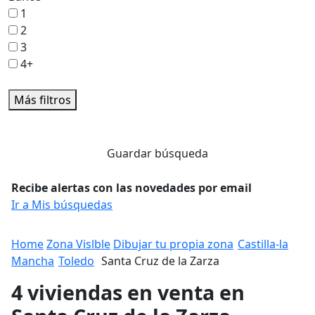
1
2
3
4+
Más filtros
Guardar búsqueda
Recibe alertas con las novedades por email
Ir a Mis búsquedas
Home
Zona Vislble
Dibujar tu propia zona
Castilla-la
Mancha
Toledo
Santa Cruz de la Zarza
4 viviendas en venta en