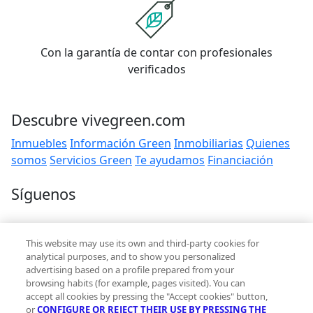
Con la garantía de contar con profesionales
verificados
Descubre vivegreen.com
Inmuebles
Información Green
Inmobiliarias
Quienes
somos
Servicios Green
Te ayudamos
Financiación
Síguenos
Contacto
This website may use its own and third-party cookies for
hola@vivegreen.com
analytical purposes, and to show you personalized
advertising based on a profile prepared from your
browsing habits (for example, pages visited). You can
accept all cookies by pressing the "Accept cookies" button,
or
CONFIGURE OR REJECT THEIR USE BY PRESSING THE