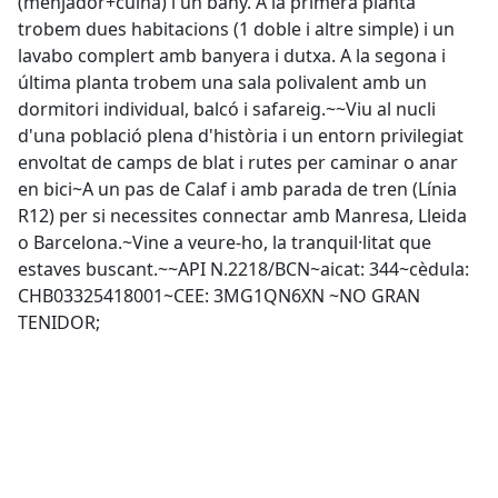
(menjador+cuina) i un bany. ⁠A la primera planta
trobem dues habitacions (1 doble i altre simple) i un
lavabo complert amb banyera i dutxa. ⁠A la segona i
última planta trobem una sala polivalent amb un
dormitori individual, balcó i safareig.~~Viu al nucli
d'una població plena d'història i un entorn privilegiat
envoltat de camps de blat i rutes per caminar o anar
en bici~A un pas de Calaf i amb parada de tren (Línia
R12) per si necessites connectar amb Manresa, Lleida
o Barcelona.~Vine a veure-ho, la tranquil·litat que
estaves buscant.~~API N.2218/BCN~aicat: 344~cèdula:
CHB03325418001~CEE: 3MG1QN6XN ~NO GRAN
TENIDOR;