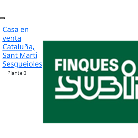
Casa en
venta
Cataluña,
Sant Marti
Sesgueioles
Planta 0