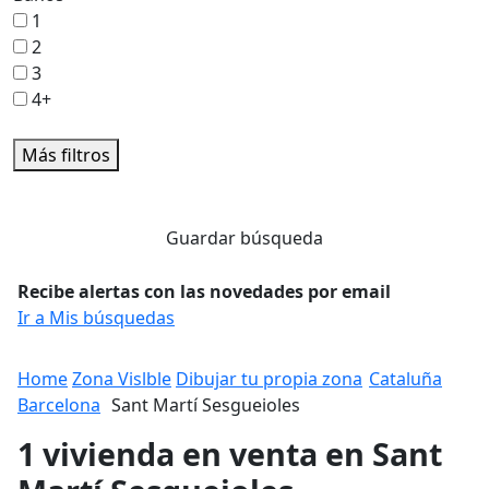
1
2
3
4+
Más filtros
Guardar búsqueda
Recibe alertas con las novedades por email
Ir a Mis búsquedas
Home
Zona Vislble
Dibujar tu propia zona
Cataluña
Barcelona
Sant Martí Sesgueioles
1 vivienda en venta en Sant