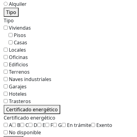
Alquiler
Tipo
Tipo
Viviendas
Pisos
Casas
Locales
Oficinas
Edificios
Terrenos
Naves industriales
Garajes
Hoteles
Trasteros
Certificado energético
Certificado energético
A
B
C
D
E
F
G
En trámite
Exento
No disponible