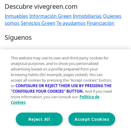
Descubre vivegreen.com
Inmuebles
Información Green
Inmobiliarias
Quienes
somos
Servicios Green
Te ayudamos
Financiación
Síguenos
Contacto
This website may use its own and third-party cookies for
hola@vivegreen.com
analytical purposes, and to show you personalized
advertising based on a profile prepared from your
browsing habits (for example, pages visited). You can
accept all cookies by pressing the "Accept cookies" button,
or
CONFIGURE OR REJECT THEIR USE BY PRESSING THE
"CONFIGURE YOUR COOKIES" BUTTON.
And if you need
more information, you can consult our
Política de
Aviso Legal
Cookies
Condiciones de uso
Politica de privacidad
Política de cookies
Reject All
Accept Cookies
Accesibilidad