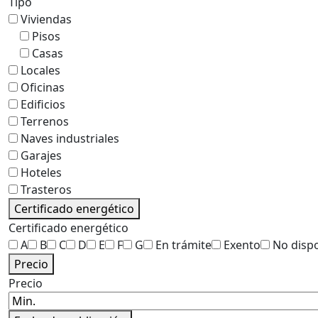
Tipo
Viviendas
Pisos
Casas
Locales
Oficinas
Edificios
Terrenos
Naves industriales
Garajes
Hoteles
Trasteros
Certificado energético
Certificado energético
A
B
C
D
E
F
G
En trámite
Exento
No disp
Precio
Precio