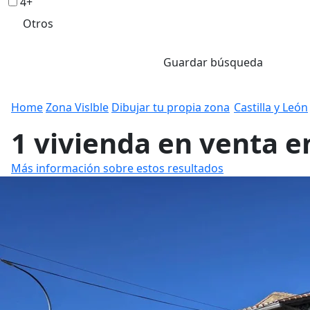
4+
Otros
Guardar búsqueda
Home
Zona Vislble
Dibujar tu propia zona
Castilla y León
1 vivienda en venta en
Más información sobre estos resultados