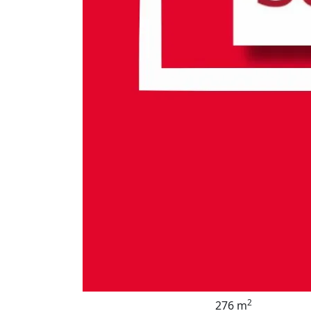
2
276 m