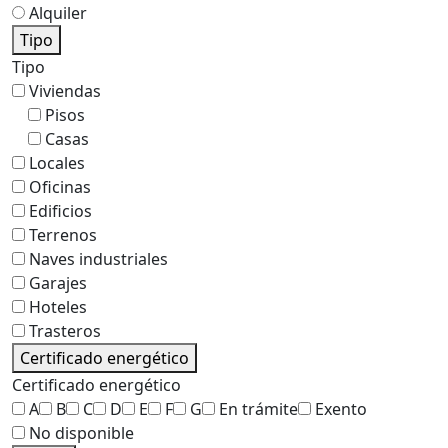
Alquiler
Tipo
Tipo
Viviendas
Pisos
Casas
Locales
Oficinas
Edificios
Terrenos
Naves industriales
Garajes
Hoteles
Trasteros
Certificado energético
Certificado energético
A
B
C
D
E
F
G
En trámite
Exento
No disponible