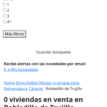
1
2
3
4+
Más filtros
Guardar búsqueda
Recibe alertas con las novedades por email
Ir a Mis búsquedas
Home
Zona Vislble
Dibujar tu propia zona
Extremadura
Cáceres
Robledillo de Trujillo
0 viviendas en venta en