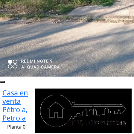
Casa en
venta
Pétrola,
Petrola
Planta 0