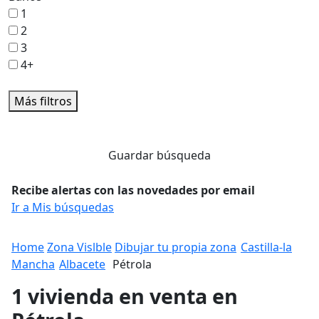
1
2
3
4+
Más filtros
Guardar búsqueda
Recibe alertas con las novedades por email
Ir a Mis búsquedas
Home
Zona Vislble
Dibujar tu propia zona
Castilla-la
Mancha
Albacete
Pétrola
1 vivienda en venta en