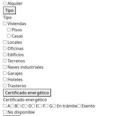
Alquiler
Tipo
Tipo
Viviendas
Pisos
Casas
Locales
Oficinas
Edificios
Terrenos
Naves industriales
Garajes
Hoteles
Trasteros
Certificado energético
Certificado energético
A
B
C
D
E
F
G
En trámite
Exento
No disponible