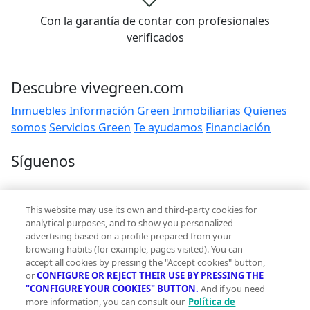
Con la garantía de contar con profesionales
verificados
Descubre vivegreen.com
Inmuebles
Información Green
Inmobiliarias
Quienes
somos
Servicios Green
Te ayudamos
Financiación
Síguenos
Contacto
This website may use its own and third-party cookies for
hola@vivegreen.com
analytical purposes, and to show you personalized
advertising based on a profile prepared from your
browsing habits (for example, pages visited). You can
accept all cookies by pressing the "Accept cookies" button,
or
CONFIGURE OR REJECT THEIR USE BY PRESSING THE
"CONFIGURE YOUR COOKIES" BUTTON.
And if you need
more information, you can consult our
Política de
Aviso Legal