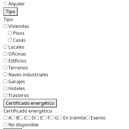
Alquiler
Tipo
Tipo
Viviendas
Pisos
Casas
Locales
Oficinas
Edificios
Terrenos
Naves industriales
Garajes
Hoteles
Trasteros
Certificado energético
Certificado energético
A
B
C
D
E
F
G
En trámite
Exento
No disponible