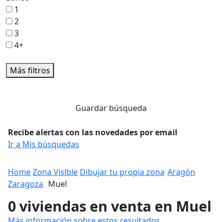
1
2
3
4+
Más filtros
Guardar búsqueda
Recibe alertas con las novedades por email
Ir a Mis búsquedas
Home
Zona Vislble
Dibujar tu propia zona
Aragón
Zaragoza
Muel
0 viviendas en venta en Muel
Más información sobre estos resultados