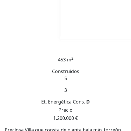
2
453 m
Construidos
5
3
Et. Energética
Cons.
D
Precio
1.200.000 €
Preciosa Villa que consta de planta baja más torreón