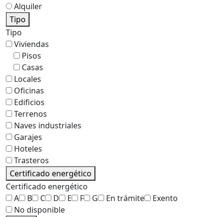
Alquiler
Tipo
Tipo
Viviendas
Pisos
Casas
Locales
Oficinas
Edificios
Terrenos
Naves industriales
Garajes
Hoteles
Trasteros
Certificado energético
Certificado energético
A
B
C
D
E
F
G
En trámite
Exento
No disponible