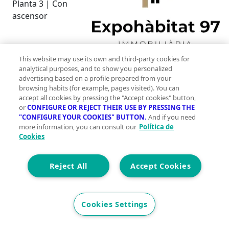
Planta 3 | Con
ascensor
This website may use its own and third-party cookies for
analytical purposes, and to show you personalized
2
78 m
advertising based on a profile prepared from your
browsing habits (for example, pages visited). You can
Construidos
accept all cookies by pressing the "Accept cookies" button,
1
or
CONFIGURE OR REJECT THEIR USE BY PRESSING THE
"CONFIGURE YOUR COOKIES" BUTTON.
And if you need
1
more information, you can consult our
Política de
Cookies
Et. Energética
Cons.
G
Precio
Reject All
Accept Cookies
244.000 €
Apartamento en venta situado en primera línea de
Cookies Settings
playa, en el exclusivo Edificio Meridiano de Miami
Platja.~La vivienda cuenta con 1 dormitorio, un