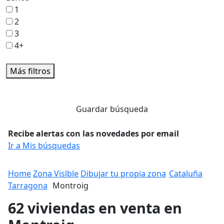
1
2
3
4+
Más filtros
Guardar búsqueda
Recibe alertas con las novedades por email
Ir a Mis búsquedas
Home
Zona Vislble
Dibujar tu propia zona
Cataluña
Tarragona
Montroig
62 viviendas en venta en