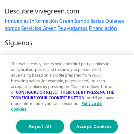
Descubre vivegreen.com
Inmuebles
Información Green
Inmobiliarias
Quienes
somos
Servicios Green
Te ayudamos
Financiación
Síguenos
Contacto
This website may use its own and third-party cookies for
hola@vivegreen.com
analytical purposes, and to show you personalized
advertising based on a profile prepared from your
browsing habits (for example, pages visited). You can
accept all cookies by pressing the "Accept cookies" button,
or
CONFIGURE OR REJECT THEIR USE BY PRESSING THE
"CONFIGURE YOUR COOKIES" BUTTON.
And if you need
more information, you can consult our
Política de
Aviso Legal
Cookies
Condiciones de uso
Politica de privacidad
Política de cookies
Reject All
Accept Cookies
Accesibilidad