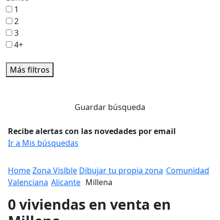
1
2
3
4+
Más filtros
Guardar búsqueda
Recibe alertas con las novedades por email
Ir a Mis búsquedas
Home
Zona Vislble
Dibujar tu propia zona
Comunidad
Valenciana
Alicante
Millena
0 viviendas en venta en