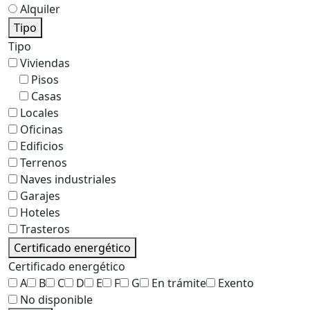
Alquiler
Tipo
Tipo
Viviendas
Pisos
Casas
Locales
Oficinas
Edificios
Terrenos
Naves industriales
Garajes
Hoteles
Trasteros
Certificado energético
Certificado energético
A
B
C
D
E
F
G
En trámite
Exento
No disponible