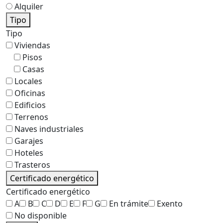
Alquiler
Tipo
Tipo
Viviendas
Pisos
Casas
Locales
Oficinas
Edificios
Terrenos
Naves industriales
Garajes
Hoteles
Trasteros
Certificado energético
Certificado energético
A
B
C
D
E
F
G
En trámite
Exento
No disponible