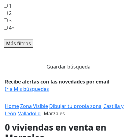
1
2
3
4+
Más filtros
Guardar búsqueda
Recibe alertas con las novedades por email
Ir a Mis búsquedas
Home
Zona Vislble
Dibujar tu propia zona
Castilla y
León
Valladolid
Marzales
0 viviendas en venta en