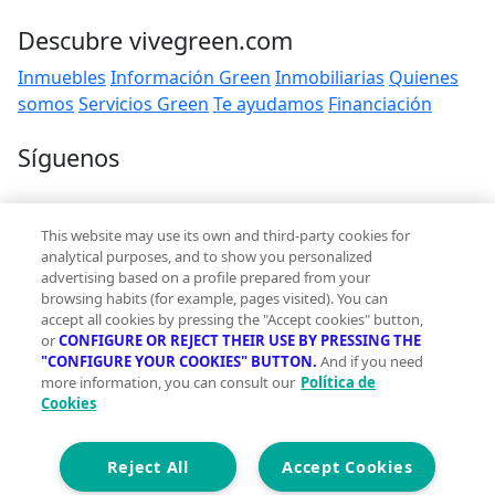
Descubre vivegreen.com
Inmuebles
Información Green
Inmobiliarias
Quienes
somos
Servicios Green
Te ayudamos
Financiación
Síguenos
Contacto
This website may use its own and third-party cookies for
hola@vivegreen.com
analytical purposes, and to show you personalized
advertising based on a profile prepared from your
browsing habits (for example, pages visited). You can
accept all cookies by pressing the "Accept cookies" button,
or
CONFIGURE OR REJECT THEIR USE BY PRESSING THE
"CONFIGURE YOUR COOKIES" BUTTON.
And if you need
more information, you can consult our
Política de
Aviso Legal
Cookies
Condiciones de uso
Politica de privacidad
Política de cookies
Reject All
Accept Cookies
Accesibilidad