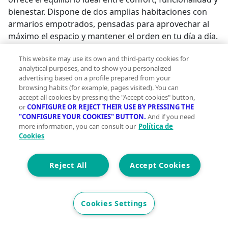
bienestar. Dispone de dos amplias habitaciones con
armarios empotrados, pensadas para aprovechar al
máximo el espacio y mantener el orden en tu día a día.
Además, cuenta con dos baños completos, un valor
This website may use its own and third-party cookies for
añadido que aporta comodidad y privacidad tanto
analytical purposes, and to show you personalized
para la familia como para las visitas.~~Su luminoso
advertising based on a profile prepared from your
salón se abre a un agradable balcón, el rincón
browsing habits (for example, pages visited). You can
perfecto para disfrutar de un café por la mañana,
accept all cookies by pressing the "Accept cookies" button,
or
CONFIGURE OR REJECT THEIR USE BY PRESSING THE
desconectar al final del día o simplemente dejar que
"CONFIGURE YOUR COOKIES" BUTTON.
And if you need
entre la luz natural que llena de vida cada
more information, you can consult our
Política de
estancia.~~La finca dispone de ascensor, facilitando el
Cookies
acceso a la vivienda, mientras que la puerta de
seguridad te ofrece la tranquilidad que tú y los tuyos
Reject All
Accept Cookies
merecéis.~~Si buscas un hogar listo para entrar a vivir,
donde empezar una nueva etapa y crear recuerdos
inolvidables, esta puede ser la oportunidad que
Cookies Settings
estabas esperando.~~Ven a descubrirlo. Porque el
hogar que siempre has imaginado puede estar mucho