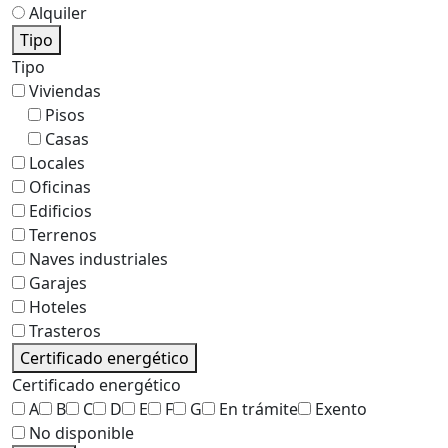
Alquiler
Tipo
Tipo
Viviendas
Pisos
Casas
Locales
Oficinas
Edificios
Terrenos
Naves industriales
Garajes
Hoteles
Trasteros
Certificado energético
Certificado energético
A
B
C
D
E
F
G
En trámite
Exento
No disponible