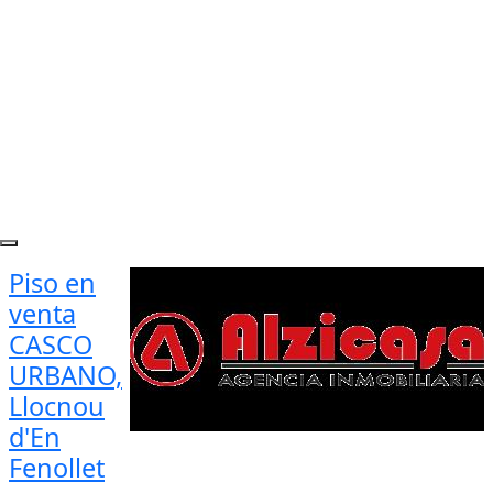
Piso en
venta
CASCO
URBANO,
Llocnou
d'En
Fenollet