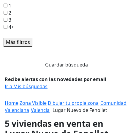
1
2
3
4+
Más filtros
Guardar búsqueda
Recibe alertas con las novedades por email
Ir a Mis búsquedas
Home
Zona Vislble
Dibujar tu propia zona
Comunidad
Valenciana
Valencia
Lugar Nuevo de Fenollet
5 viviendas en venta en