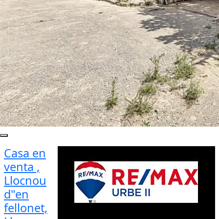
Casa en
venta ,
Llocnou
d"en
fellonet,