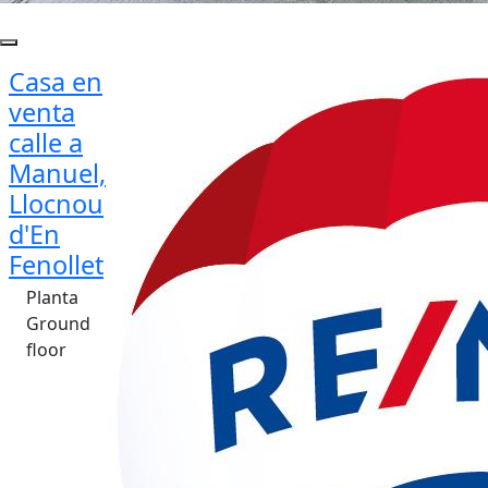
Casa en
venta
calle a
Manuel,
Llocnou
d'En
Fenollet
Planta
Ground
floor