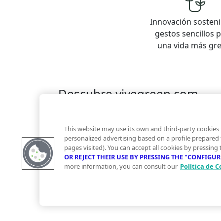
Innovación sosteni
gestos sencillos 
una vida más gr
Descubre vivegreen.com
Inmuebles
Información Green
Inmobiliaria
Quienes somos
Servicios Green
Te ayudam
This website may use its own and third-party cookies 
Financiación
personalized advertising based on a profile prepared
pages visited). You can accept all cookies by pressing
OR REJECT THEIR USE BY PRESSING THE "CONFIGU
more information, you can consult our
Política de C
© 