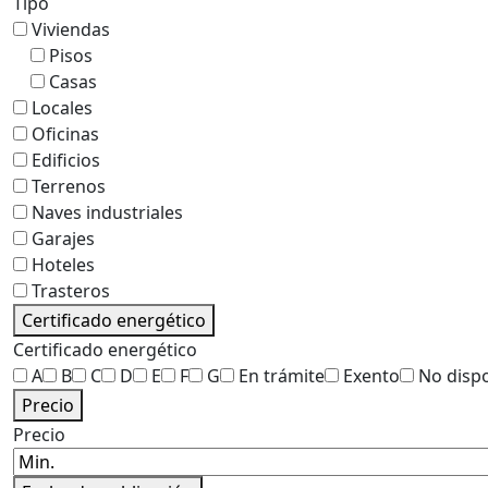
Tipo
Viviendas
Pisos
Casas
Locales
Oficinas
Edificios
Terrenos
Naves industriales
Garajes
Hoteles
Trasteros
Certificado energético
Certificado energético
A
B
C
D
E
F
G
En trámite
Exento
No disp
Precio
Precio