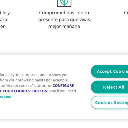
ble y
Comprometidas con tu
C
para
presente para que vivas
een
mejor mañana
s
os
Accept Cooki
for analytical purposes, and to show you
 from your browsing habits (for example,
 the "Accept cookies" button, or
CONFIGURE
Reject All
RE YOUR COOKIES" BUTTON.
And if you need
ookies
Aviso Legal
Condiciones de uso
Politica
Cookies Settin
2026 Vivegreen - Todos los derechos reservados - UCI SE