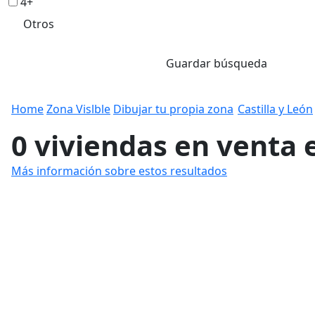
4+
Otros
Guardar búsqueda
Home
Zona Vislble
Dibujar tu propia zona
Castilla y León
0 viviendas en venta 
Más información sobre estos resultados