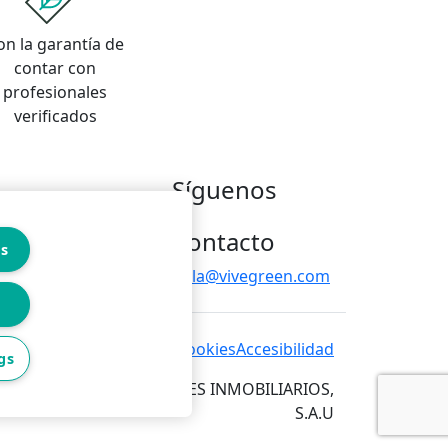
on la garantía de
contar con
profesionales
verificados
Síguenos
Contacto
es
hola@vivegreen.com
 de privacidad
Política de cookies
Accesibilidad
gs
RVICIOS PARA PROFESIONALES INMOBILIARIOS,
S.A.U