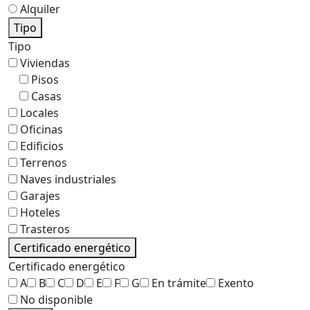
Alquiler
Tipo
Tipo
Viviendas
Pisos
Casas
Locales
Oficinas
Edificios
Terrenos
Naves industriales
Garajes
Hoteles
Trasteros
Certificado energético
Certificado energético
A
B
C
D
E
F
G
En trámite
Exento
No disponible