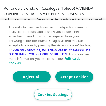
Venta de vivienda en Cazalegas (Toledo) VIVIENDA
CON INCIDENCIAS: INMUEBLE SIN POSESIÓN.~~El
estado de ocupación y/o los impedimentos para que el
inmueble pueda ser visitado libremente por los
This website may use its own and third-party cookies for
técnicos impiden su tasación oficial conforme exige la
analytical purposes, and to show you personalized
Orden ECO/805/2003, de 27 de marzo, por lo que el
advertising based on a profile prepared from your
browsing habits (for example, pages visited). You can
inmueble, mientras perdure la situación, no podrá ser
accept all cookies by pressing the "Accept cookies" button,
hipotecado, con lo cual la compra sería al
or
CONFIGURE OR REJECT THEIR USE BY PRESSING THE
CONTADO.~Este inmueble ha sido adquirido por el
"CONFIGURE YOUR COOKIES" BUTTON.
And if you need
more information, you can consult our
Política de
Vendedor, pero aún no se ha tomado la posesión. El
Cookies
Adquirente asumirá; la situación física y estado de
conservación; la situación urbanística; las
discrepancias entre la realidad física y la realidad
Reject All
Accept Cookies
registral y catastral o en la cabida del Inmueble; la
adecuación registral y catastral del Inmueble; y los
tramites que conlleven la obtención de la Posesión
Cookies Settings
Judicial del Inmueble y/o posibles acuerdos
extrajudiciales con el ocupante en el caso de