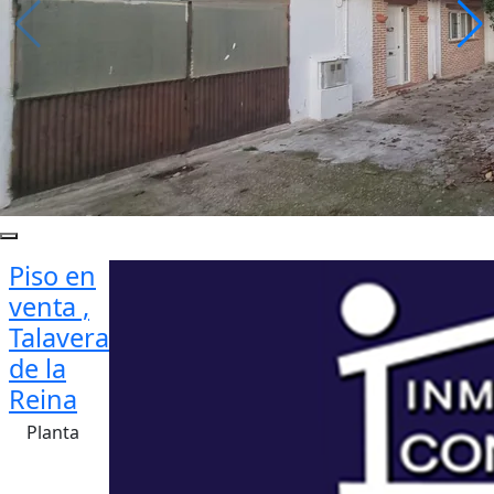
Piso en
venta ,
Talavera
de la
Reina
Planta