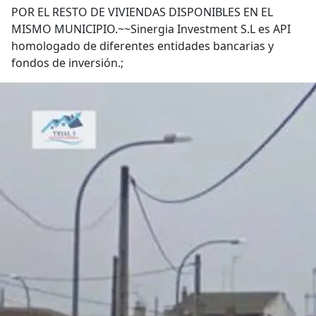
POR EL RESTO DE VIVIENDAS DISPONIBLES EN EL
MISMO MUNICIPIO.~~Sinergia Investment S.L es API
homologado de diferentes entidades bancarias y
fondos de inversión.;