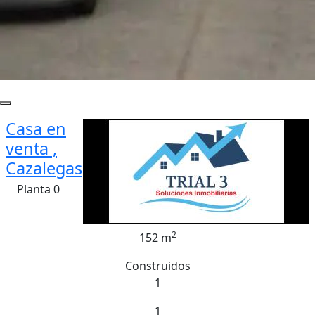
Casa en
venta ,
Cazalegas
Planta 0
2
152 m
Construidos
1
1