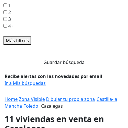
1
2
3
4+
Más filtros
Guardar búsqueda
Recibe alertas con las novedades por email
Ir a Mis búsquedas
Home
Zona Vislble
Dibujar tu propia zona
Castilla-la
Mancha
Toledo
Cazalegas
11 viviendas en venta en