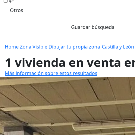
4+
Otros
Guardar búsqueda
Home
Zona Vislble
Dibujar tu propia zona
Castilla y León
1 vivienda en venta e
Más información sobre estos resultados