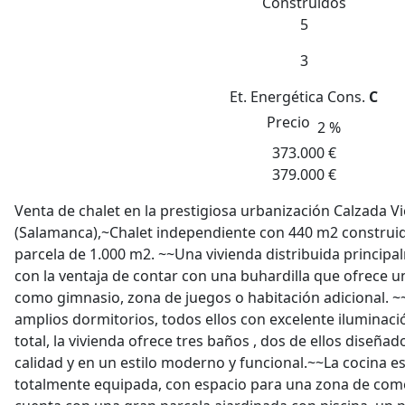
Construidos
5
3
Et. Energética
Cons.
C
Precio
2 %
373.000 €
379.000 €
Venta de chalet en la prestigiosa urbanización Calzada Vi
(Salamanca),~Chalet independiente con 440 m2 construi
parcela de 1.000 m2. ~~Una vivienda distribuida principa
con la ventaja de contar con una buhardilla que ofrece u
como gimnasio, zona de juegos o habitación adicional. ~
amplios dormitorios, todos ellos con excelente iluminaci
total, la vivienda ofrece tres baños , dos de ellos diseña
calidad y en un estilo moderno y funcional.~~La cocina e
totalmente equipada, con espacio para una zona de com