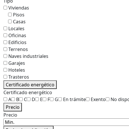
Tipo
Viviendas
Pisos
Casas
Locales
Oficinas
Edificios
Terrenos
Naves industriales
Garajes
Hoteles
Trasteros
Certificado energético
Certificado energético
A
B
C
D
E
F
G
En trámite
Exento
No disp
Precio
Precio