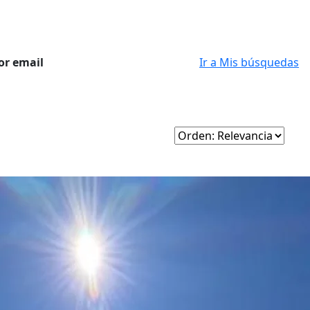
or email
Ir a Mis búsquedas