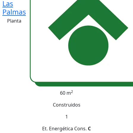
Las
Palmas
Planta
2
60 m
Construidos
1
Et. Energética
Cons.
C