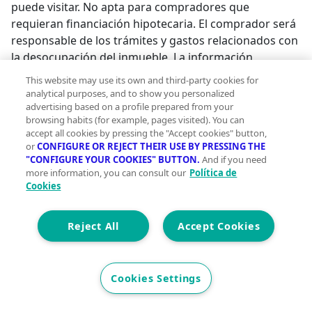
puede visitar. No apta para compradores que
requieran financiación hipotecaria. El comprador será
responsable de los trámites y gastos relacionados con
la desocupación del inmueble. La información
proporcionada referente a la distribución y estructura
This website may use its own and third-party cookies for
puede no ajustarse a la realidad, ya que su verificación
analytical purposes, and to show you personalized
no ha sido posible. La distribución indicada se ha
advertising based on a profile prepared from your
browsing habits (for example, pages visited). You can
tomado en referencia a la distribución de activos de la
accept all cookies by pressing the "Accept cookies" button,
zona.;
or
CONFIGURE OR REJECT THEIR USE BY PRESSING THE
"CONFIGURE YOUR COOKIES" BUTTON.
And if you need
more information, you can consult our
Política de
Cookies
Reject All
Accept Cookies
Cookies Settings