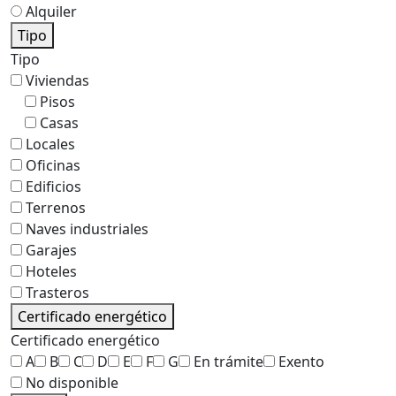
Alquiler
Tipo
Tipo
Viviendas
Pisos
Casas
Locales
Oficinas
Edificios
Terrenos
Naves industriales
Garajes
Hoteles
Trasteros
Certificado energético
Certificado energético
A
B
C
D
E
F
G
En trámite
Exento
No disponible