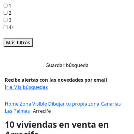
1
2
3
4+
Más filtros
Guardar búsqueda
Recibe alertas con las novedades por email
Ir a Mis búsquedas
Home
Zona Vislble
Dibujar tu propia zona
Canarias
Las Palmas
Arrecife
10 viviendas en venta en