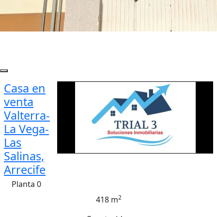
Casa en
venta
Valterra-
La Vega-
Las
Salinas,
Arrecife
Planta 0
2
418 m