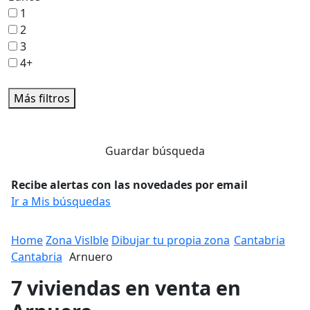
1
2
3
4+
Más filtros
Guardar búsqueda
Recibe alertas con las novedades por email
Ir a Mis búsquedas
Home
Zona Vislble
Dibujar tu propia zona
Cantabria
Cantabria
Arnuero
7 viviendas en venta en