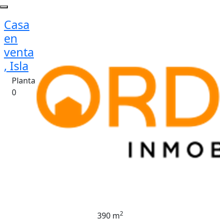
Casa
en
venta
, Isla
Planta
0
2
390 m