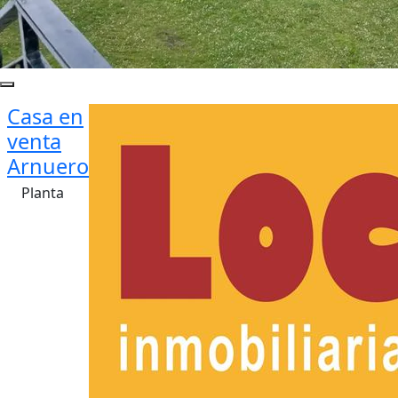
Casa en
venta
Arnuero
Planta