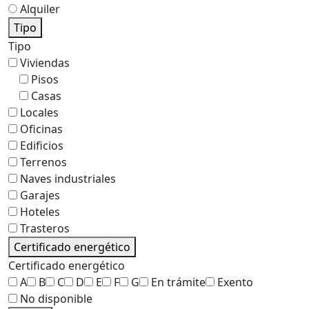
Alquiler
Tipo
Tipo
Viviendas
Pisos
Casas
Locales
Oficinas
Edificios
Terrenos
Naves industriales
Garajes
Hoteles
Trasteros
Certificado energético
Certificado energético
A
B
C
D
E
F
G
En trámite
Exento
No disponible