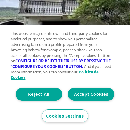
This website may use its own and third-party cookies for
analytical purposes, and to show you personalized
advertising based on a profile prepared from your
browsing habits (for example, pages visited). You can
accept all cookies by pressing the "Accept cookies" button,
or
CONFIGURE OR REJECT THEIR USE BY PRESSING THE
"CONFIGURE YOUR COOKIES" BUTTON.
And if you need
more information, you can consult our
Política de
Cookies
Reject All
Accept Cookies
Cookies Settings