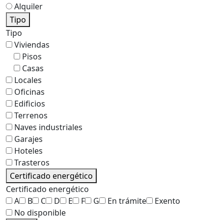
Alquiler
Tipo
Tipo
Viviendas
Pisos
Casas
Locales
Oficinas
Edificios
Terrenos
Naves industriales
Garajes
Hoteles
Trasteros
Certificado energético
Certificado energético
A
B
C
D
E
F
G
En trámite
Exento
No disponible