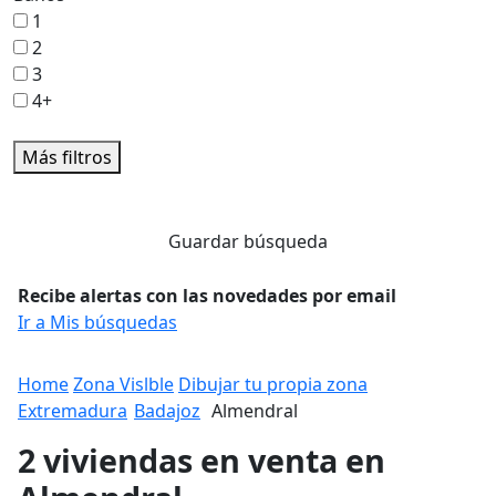
1
2
3
4+
Más filtros
Guardar búsqueda
Recibe alertas con las novedades por email
Ir a Mis búsquedas
Home
Zona Vislble
Dibujar tu propia zona
Extremadura
Badajoz
Almendral
2 viviendas en venta en