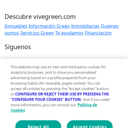
Descubre vivegreen.com
Inmuebles
Información Green
Inmobiliarias
Quienes
somos
Servicios Green
Te ayudamos
Financiación
Síguenos
Contacto
This website may use its own and third-party cookies for
hola@vivegreen.com
analytical purposes, and to show you personalized
advertising based on a profile prepared from your
browsing habits (for example, pages visited). You can
accept all cookies by pressing the "Accept cookies" button,
or
CONFIGURE OR REJECT THEIR USE BY PRESSING THE
"CONFIGURE YOUR COOKIES" BUTTON.
And if you need
more information, you can consult our
Política de
Aviso Legal
Cookies
Condiciones de uso
Politica de privacidad
Política de cookies
Reject All
Accept Cookies