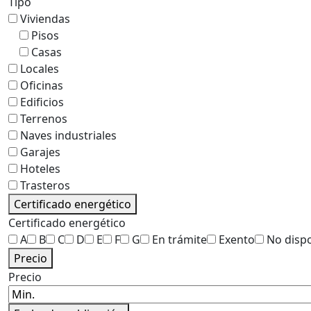
Tipo
Viviendas
Pisos
Casas
Locales
Oficinas
Edificios
Terrenos
Naves industriales
Garajes
Hoteles
Trasteros
Certificado energético
Certificado energético
A
B
C
D
E
F
G
En trámite
Exento
No disp
Precio
Precio