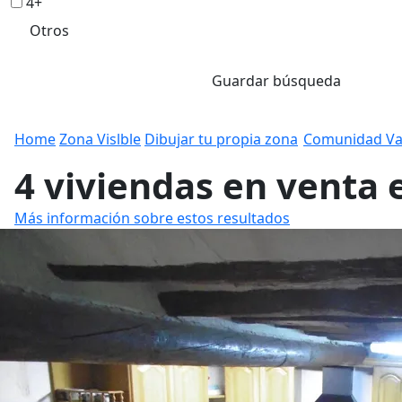
4+
Otros
Guardar búsqueda
Home
Zona Vislble
Dibujar tu propia zona
Comunidad Va
4 viviendas en venta 
Más información sobre estos resultados