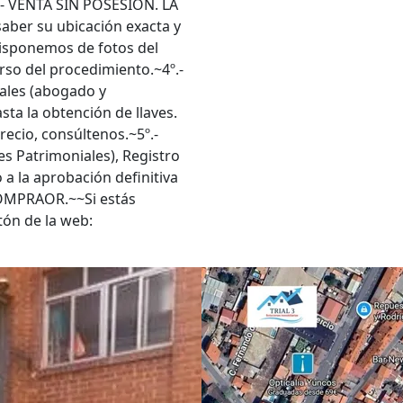
º.- VENTA SIN POSESIÓN. LA
ber su ubicación exacta y
 disponemos de fotos del
urso del procedimiento.~4º.-
onales (abogado y
ta la obtención de llaves.
recio, consúltenos.~5º.-
s Patrimoniales), Registro
 a la aprobación definitiva
OMPRAOR.~~Si estás
tón de la web: