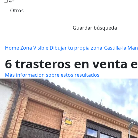
4+
Otros
Guardar búsqueda
Home
Zona Vislble
Dibujar tu propia zona
Castilla-la Ma
6 trasteros en venta 
Más información sobre estos resultados