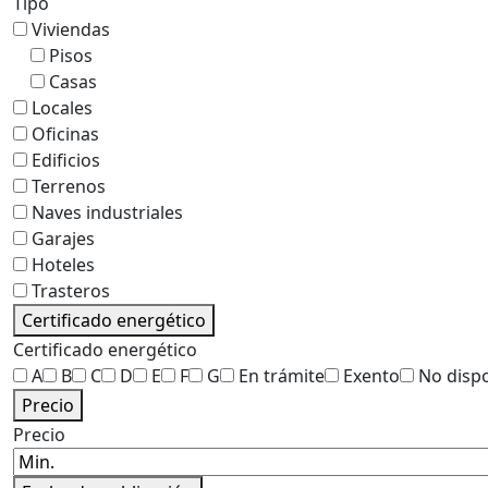
Tipo
Viviendas
Pisos
Casas
Locales
Oficinas
Edificios
Terrenos
Naves industriales
Garajes
Hoteles
Trasteros
Certificado energético
Certificado energético
A
B
C
D
E
F
G
En trámite
Exento
No disp
Precio
Precio