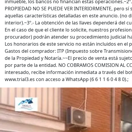
inmueble, los bancos no financian estas operaciones.~2
PROPIEDAD NO SE PUEDE VER INTERIORMENTE, pero sí sa
aquellas características detalladas en este anuncio. (no
interior).~3º.- La obtención de las llaves dependerá del c
En el caso de que el cliente lo solicite, nuestros profesi
procurador) podrán atender su procedimiento judicial has
Los honorarios de este servicio no están incluidos en el p
Gastos del comprador: ITP (Impuesto sobre Transmisione
de la Propiedad y Notaría.~~El precio de venta está sujeto
por parte de la entidad. NO COBRAMOS COMISION AL C
interesado, recibe información inmediata a través del bo
www.trial3.es con acceso a WhatsApp (6 6 1 1 6 0 4 8 0).;