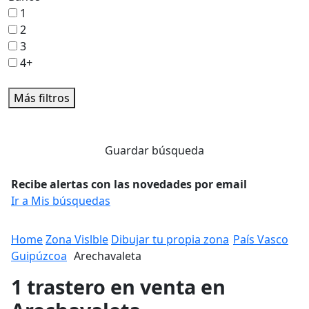
1
2
3
4+
Más filtros
Guardar búsqueda
Recibe alertas con las novedades por email
Ir a Mis búsquedas
Home
Zona Vislble
Dibujar tu propia zona
País Vasco
Guipúzcoa
Arechavaleta
1 trastero en venta en