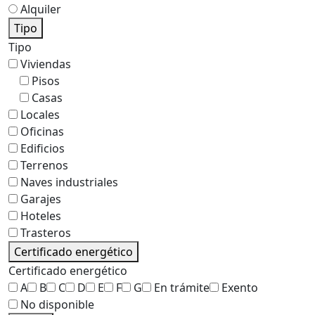
Alquiler
Tipo
Tipo
Viviendas
Pisos
Casas
Locales
Oficinas
Edificios
Terrenos
Naves industriales
Garajes
Hoteles
Trasteros
Certificado energético
Certificado energético
A
B
C
D
E
F
G
En trámite
Exento
No disponible