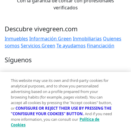
Con la garantía de contar con profesionales
verificados
Descubre vivegreen.com
Inmuebles
Información Green
Inmobiliarias
Quienes
somos
Servicios Green
Te ayudamos
Financiación
Síguenos
Contacto
This website may use its own and third-party cookies for
hola@vivegreen.com
analytical purposes, and to show you personalized
advertising based on a profile prepared from your
browsing habits (for example, pages visited). You can
accept all cookies by pressing the "Accept cookies" button,
or
CONFIGURE OR REJECT THEIR USE BY PRESSING THE
"CONFIGURE YOUR COOKIES" BUTTON.
And if you need
more information, you can consult our
Política de
Aviso Legal
Cookies
Condiciones de uso