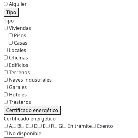
Alquiler
Tipo
Tipo
Viviendas
Pisos
Casas
Locales
Oficinas
Edificios
Terrenos
Naves industriales
Garajes
Hoteles
Trasteros
Certificado energético
Certificado energético
A
B
C
D
E
F
G
En trámite
Exento
No disponible