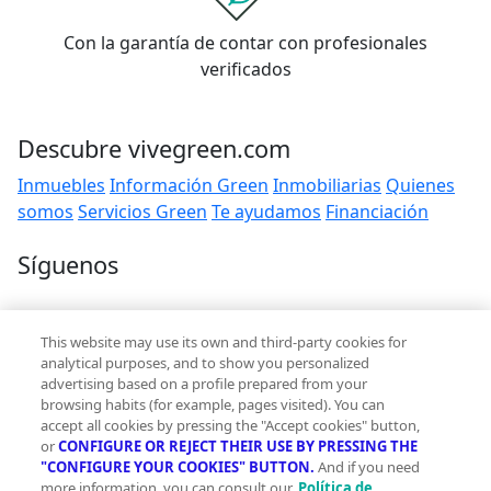
Con la garantía de contar con profesionales
verificados
Descubre vivegreen.com
Inmuebles
Información Green
Inmobiliarias
Quienes
somos
Servicios Green
Te ayudamos
Financiación
Síguenos
Contacto
This website may use its own and third-party cookies for
hola@vivegreen.com
analytical purposes, and to show you personalized
advertising based on a profile prepared from your
browsing habits (for example, pages visited). You can
accept all cookies by pressing the "Accept cookies" button,
or
CONFIGURE OR REJECT THEIR USE BY PRESSING THE
"CONFIGURE YOUR COOKIES" BUTTON.
And if you need
more information, you can consult our
Política de