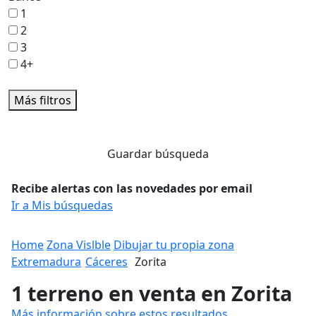
1
2
3
4+
Más filtros
Guardar búsqueda
Recibe alertas con las novedades por email
Ir a Mis búsquedas
Home
Zona Vislble
Dibujar tu propia zona
Extremadura
Cáceres
Zorita
1 terreno en venta en Zorita
Más información sobre estos resultados