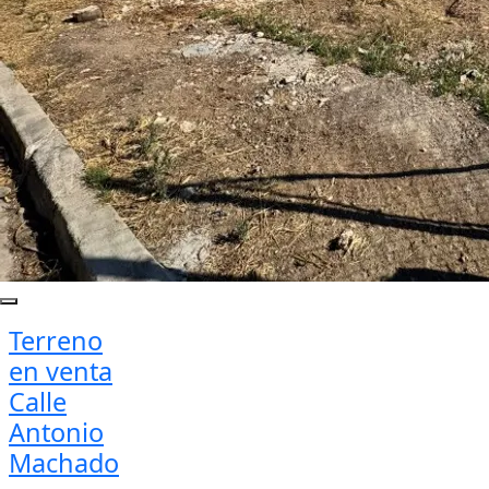
Terreno
en venta
Calle
Antonio
Machado