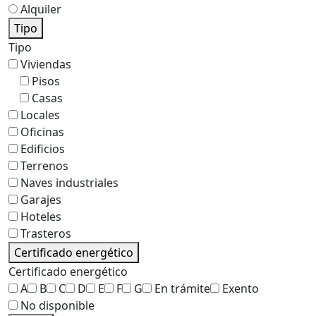
Alquiler
Tipo
Tipo
Viviendas
Pisos
Casas
Locales
Oficinas
Edificios
Terrenos
Naves industriales
Garajes
Hoteles
Trasteros
Certificado energético
Certificado energético
A
B
C
D
E
F
G
En trámite
Exento
No disponible