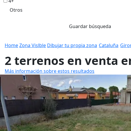
4+
Otros
Guardar búsqueda
Home
Zona Vislble
Dibujar tu propia zona
Cataluña
Giro
2 terrenos en venta en
Más información sobre estos resultados