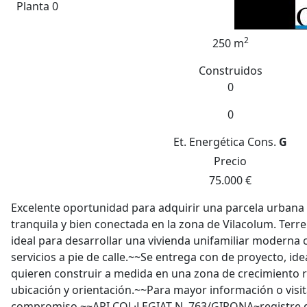
Planta 0
2
250 m
Construidos
0
0
Et. Energética
Cons.
G
Precio
75.000 €
Excelente oportunidad para adquirir una parcela urbana 
tranquila y bien conectada en la zona de Vilacolum. Terre
ideal para desarrollar una vivienda unifamiliar moderna c
servicios a pie de calle.~~Se entrega con de proyecto, id
quieren construir a medida en una zona de crecimiento 
ubicación y orientación.~~Para mayor información o visit
compromiso.~~API COL·LEGIAT N. 763/GIRONA~registre d