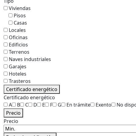
Tipo
Viviendas
Pisos
Casas
Locales
Oficinas
Edificios
Terrenos
Naves industriales
Garajes
Hoteles
Trasteros
Certificado energético
Certificado energético
A
B
C
D
E
F
G
En trámite
Exento
No disp
Precio
Precio