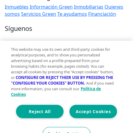
Inmuebles
Información Green
Inmobiliarias
Quienes
somos
Servicios Green
Te ayudamos
Financiación
Síguenos
Contacto
This website may use its own and third-party cookies for
hola@vivegreen.com
analytical purposes, and to show you personalized
advertising based on a profile prepared from your
browsing habits (for example, pages visited). You can
accept all cookies by pressing the "Accept cookies" button,
or
CONFIGURE OR REJECT THEIR USE BY PRESSING THE
"CONFIGURE YOUR COOKIES" BUTTON.
And if you need
more information, you can consult our
Política de
Aviso Legal
Cookies
Condiciones de uso
Politica de privacidad
Política de cookies
Reject All
Accept Cookies
Accesibilidad
© 2026 Vivegreen - Todos los derechos reservados - UCI