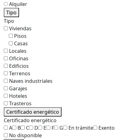
Alquiler
Tipo
Tipo
Viviendas
Pisos
Casas
Locales
Oficinas
Edificios
Terrenos
Naves industriales
Garajes
Hoteles
Trasteros
Certificado energético
Certificado energético
A
B
C
D
E
F
G
En trámite
Exento
No disponible