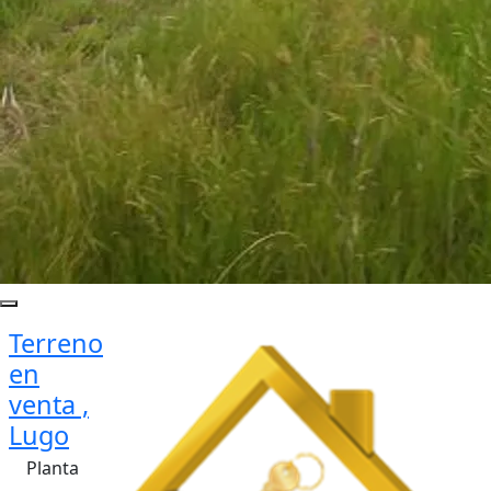
Terreno
en
venta ,
Lugo
Planta