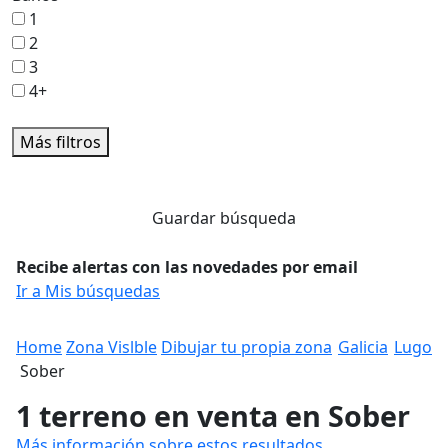
1
2
3
4+
Más filtros
Guardar búsqueda
Recibe alertas con las novedades por email
Ir a Mis búsquedas
Home
Zona Vislble
Dibujar tu propia zona
Galicia
Lugo
Sober
1 terreno en venta en Sober
Más información sobre estos resultados