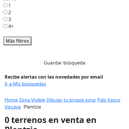
1
2
3
4+
Más filtros
Guardar búsqueda
Recibe alertas con las novedades por email
Ir a Mis búsquedas
Home
Zona Vislble
Dibujar tu propia zona
País Vasco
Vizcaya
Plentzia
0 terrenos en venta en