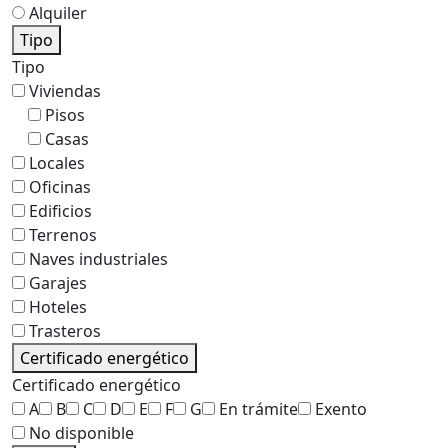
Alquiler
Tipo
Tipo
Viviendas
Pisos
Casas
Locales
Oficinas
Edificios
Terrenos
Naves industriales
Garajes
Hoteles
Trasteros
Certificado energético
Certificado energético
A
B
C
D
E
F
G
En trámite
Exento
No disponible