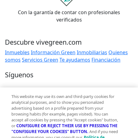
Con la garantía de contar con profesionales
verificados
Descubre vivegreen.com
Inmuebles
Información Green
Inmobiliarias
Quienes
somos
Servicios Green
Te ayudamos
Financiación
Síguenos
Contacto
This website may use its own and third-party cookies for
hola@vivegreen.com
analytical purposes, and to show you personalized
advertising based on a profile prepared from your
browsing habits (for example, pages visited). You can
accept all cookies by pressing the "Accept cookies" button,
or
CONFIGURE OR REJECT THEIR USE BY PRESSING THE
"CONFIGURE YOUR COOKIES" BUTTON.
And if you need
more information, you can consult our
Política de