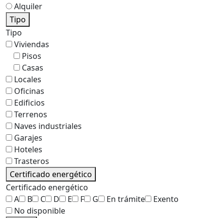
Alquiler
Tipo
Tipo
Viviendas
Pisos
Casas
Locales
Oficinas
Edificios
Terrenos
Naves industriales
Garajes
Hoteles
Trasteros
Certificado energético
Certificado energético
A
B
C
D
E
F
G
En trámite
Exento
No disponible