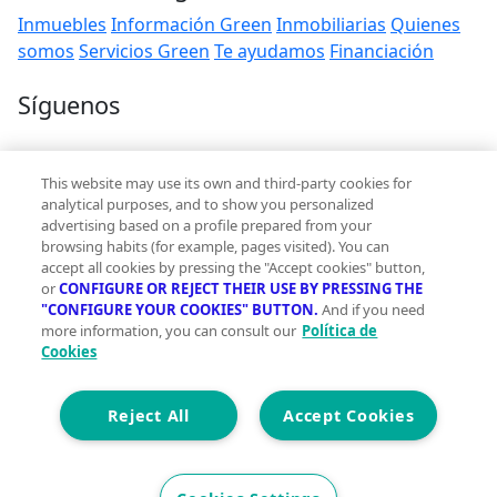
Inmuebles
Información Green
Inmobiliarias
Quienes
somos
Servicios Green
Te ayudamos
Financiación
Síguenos
Contacto
This website may use its own and third-party cookies for
hola@vivegreen.com
analytical purposes, and to show you personalized
advertising based on a profile prepared from your
browsing habits (for example, pages visited). You can
accept all cookies by pressing the "Accept cookies" button,
or
CONFIGURE OR REJECT THEIR USE BY PRESSING THE
"CONFIGURE YOUR COOKIES" BUTTON.
And if you need
more information, you can consult our
Política de
Aviso Legal
Cookies
Condiciones de uso
Politica de privacidad
Política de cookies
Reject All
Accept Cookies
Accesibilidad
© 2026 Vivegreen - Todos los derechos reservados - UCI