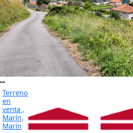
Terreno
en
venta ,
Marín,
Marin