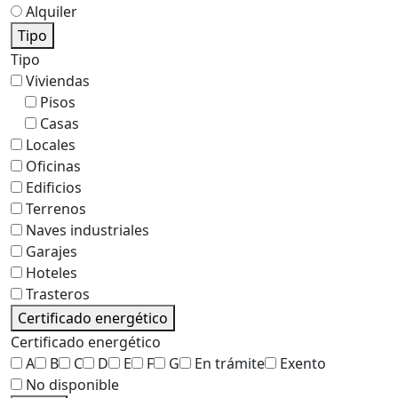
Alquiler
Tipo
Tipo
Viviendas
Pisos
Casas
Locales
Oficinas
Edificios
Terrenos
Naves industriales
Garajes
Hoteles
Trasteros
Certificado energético
Certificado energético
A
B
C
D
E
F
G
En trámite
Exento
No disponible