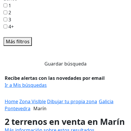
1
2
3
4+
Más filtros
Guardar búsqueda
Recibe alertas con las novedades por email
Ir a Mis búsquedas
Home
Zona Vislble
Dibujar tu propia zona
Galicia
Pontevedra
Marín
2 terrenos en venta en Marín
Más información sobre estos resultados