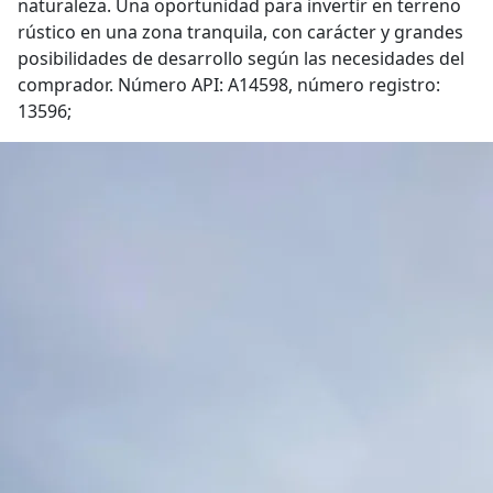
naturaleza. Una oportunidad para invertir en terreno
rústico en una zona tranquila, con carácter y grandes
posibilidades de desarrollo según las necesidades del
comprador. Número API: A14598, número registro:
13596;