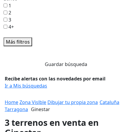
1
2
3
4+
Más filtros
Guardar búsqueda
Recibe alertas con las novedades por email
Ir a Mis búsquedas
Home
Zona Vislble
Dibujar tu propia zona
Cataluña
Tarragona
Ginestar
3 terrenos en venta en