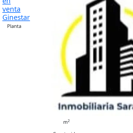
en
venta
Ginestar
Planta
2
m