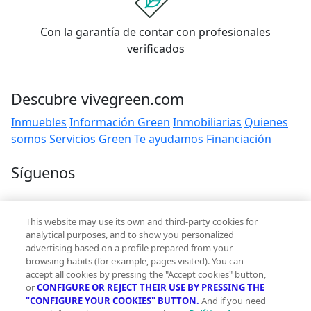
Con la garantía de contar con profesionales
verificados
Descubre vivegreen.com
Inmuebles
Información Green
Inmobiliarias
Quienes
somos
Servicios Green
Te ayudamos
Financiación
Síguenos
Contacto
This website may use its own and third-party cookies for
hola@vivegreen.com
analytical purposes, and to show you personalized
advertising based on a profile prepared from your
browsing habits (for example, pages visited). You can
accept all cookies by pressing the "Accept cookies" button,
or
CONFIGURE OR REJECT THEIR USE BY PRESSING THE
"CONFIGURE YOUR COOKIES" BUTTON.
And if you need