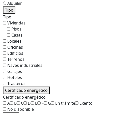
Alquiler
Tipo
Tipo
Viviendas
Pisos
Casas
Locales
Oficinas
Edificios
Terrenos
Naves industriales
Garajes
Hoteles
Trasteros
Certificado energético
Certificado energético
A
B
C
D
E
F
G
En trámite
Exento
No disponible