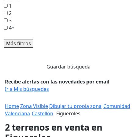
1
2
3
4+
Más filtros
Guardar búsqueda
Recibe alertas con las novedades por email
Ir a Mis búsquedas
Home
Zona Vislble
Dibujar tu propia zona
Comunidad
Valenciana
Castellón
Figueroles
2 terrenos en venta en