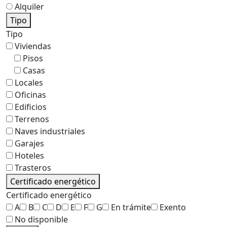
Alquiler
Tipo
Tipo
Viviendas
Pisos
Casas
Locales
Oficinas
Edificios
Terrenos
Naves industriales
Garajes
Hoteles
Trasteros
Certificado energético
Certificado energético
A
B
C
D
E
F
G
En trámite
Exento
No disponible