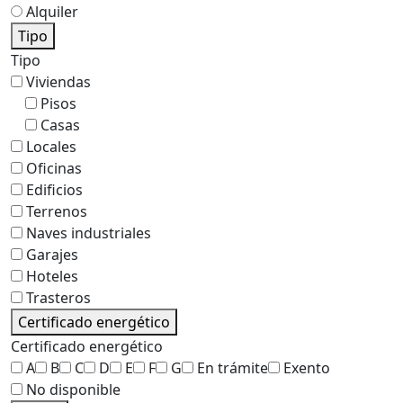
Alquiler
Tipo
Tipo
Viviendas
Pisos
Casas
Locales
Oficinas
Edificios
Terrenos
Naves industriales
Garajes
Hoteles
Trasteros
Certificado energético
Certificado energético
A
B
C
D
E
F
G
En trámite
Exento
No disponible