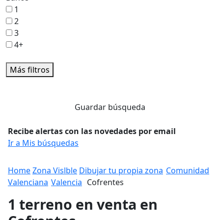
1
2
3
4+
Más filtros
Guardar búsqueda
Recibe alertas con las novedades por email
Ir a Mis búsquedas
Home
Zona Vislble
Dibujar tu propia zona
Comunidad
Valenciana
Valencia
Cofrentes
1 terreno en venta en