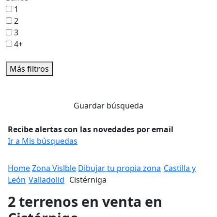
1
2
3
4+
Más filtros
Guardar búsqueda
Recibe alertas con las novedades por email
Ir a Mis búsquedas
Home
Zona Vislble
Dibujar tu propia zona
Castilla y
León
Valladolid
Cistérniga
2 terrenos en venta en