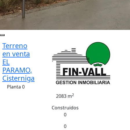
Terreno
en venta
EL
PARAMO,
Cisterniga
Planta 0
2
2083 m
Construidos
0
0