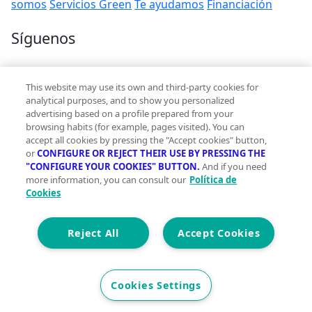
somos
Servicios Green
Te ayudamos
Financiación
Síguenos
Contacto
This website may use its own and third-party cookies for
hola@vivegreen.com
analytical purposes, and to show you personalized
advertising based on a profile prepared from your
browsing habits (for example, pages visited). You can
accept all cookies by pressing the "Accept cookies" button,
or
CONFIGURE OR REJECT THEIR USE BY PRESSING THE
"CONFIGURE YOUR COOKIES" BUTTON.
And if you need
more information, you can consult our
Política de
Aviso Legal
Cookies
Condiciones de uso
Politica de privacidad
Política de cookies
Reject All
Accept Cookies
Accesibilidad
© 2026 Vivegreen - Todos los derechos reservados - UCI
Cookies Settings
SERVICIOS PARA PROFESIONALES INMOBILIARIOS, S.A.U