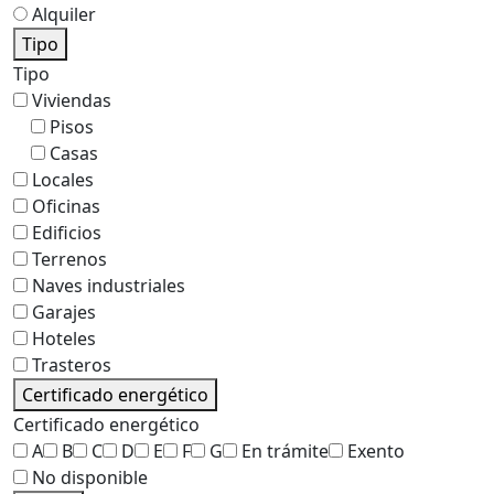
Alquiler
Tipo
Tipo
Viviendas
Pisos
Casas
Locales
Oficinas
Edificios
Terrenos
Naves industriales
Garajes
Hoteles
Trasteros
Certificado energético
Certificado energético
A
B
C
D
E
F
G
En trámite
Exento
No disponible