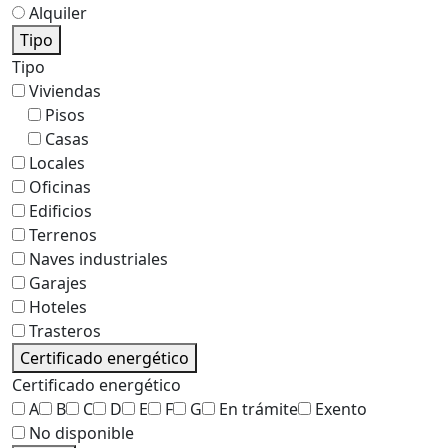
Alquiler
Tipo
Tipo
Viviendas
Pisos
Casas
Locales
Oficinas
Edificios
Terrenos
Naves industriales
Garajes
Hoteles
Trasteros
Certificado energético
Certificado energético
A
B
C
D
E
F
G
En trámite
Exento
No disponible