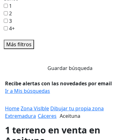
1
2
3
4+
Más filtros
Guardar búsqueda
Recibe alertas con las novedades por email
Ir a Mis búsquedas
Home
Zona Vislble
Dibujar tu propia zona
Extremadura
Cáceres
Aceituna
1 terreno en venta en