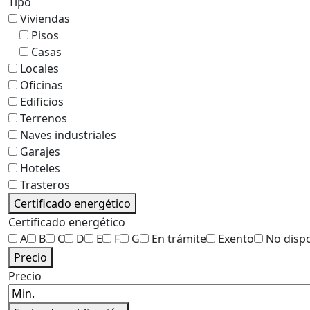
Tipo
Viviendas
Pisos
Casas
Locales
Oficinas
Edificios
Terrenos
Naves industriales
Garajes
Hoteles
Trasteros
Certificado energético
Certificado energético
A
B
C
D
E
F
G
En trámite
Exento
No disp
Precio
Precio