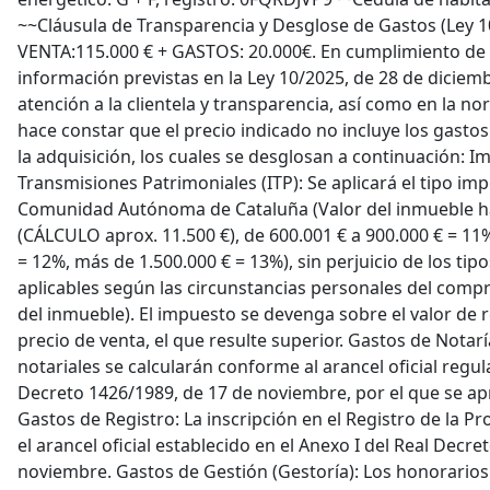
~~Cláusula de Transparencia y Desglose de Gastos (Ley 
VENTA:115.000 € + GASTOS: 20.000€. En cumplimiento de 
información previstas en la Ley 10/2025, de 28 de diciemb
atención a la clientela y transparencia, así como en la nor
hace constar que el precio indicado no incluye los gasto
la adquisición, los cuales se desglosan a continuación: 
Transmisiones Patrimoniales (ITP): Se aplicará el tipo imp
Comunidad Autónoma de Cataluña (Valor del inmueble ha
(CÁLCULO aprox. 11.500 €), de 600.001 € a 900.000 € = 11%
= 12%, más de 1.500.000 € = 13%), sin perjuicio de los tip
aplicables según las circunstancias personales del compr
del inmueble). El impuesto se devenga sobre el valor de r
precio de venta, el que resulte superior. Gastos de Notar
notariales se calcularán conforme al arancel oficial regul
Decreto 1426/1989, de 17 de noviembre, por el que se apr
Gastos de Registro: La inscripción en el Registro de la P
el arancel oficial establecido en el Anexo I del Real Decr
noviembre. Gastos de Gestión (Gestoría): Los honorarios