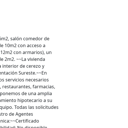
e 6m2, salón comedor de
de 10m2 con acceso a
 12m2 con armarios), un
e 2m2. ~~La vivienda
 interior de cerezo y
ientación Sureste.~~En
os servicios necesarios
 restaurantes, farmacias,
isponemos de una amplia
ramiento hipotecario a su
uipo. Todas las solicitudes
stro de Agentes
nica:~~Certificado
bilidad: No disponible.