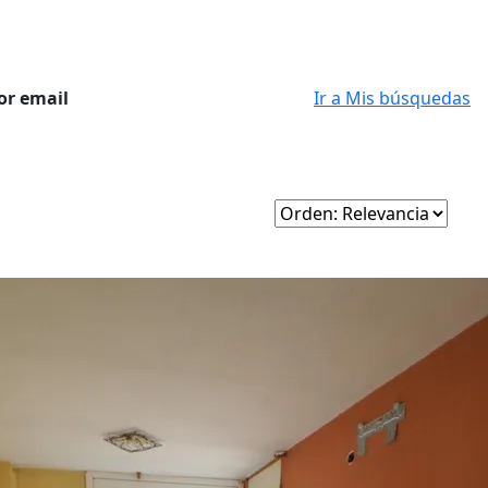
or email
Ir a Mis búsquedas