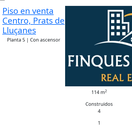
Piso en venta
Centro, Prats de
Lluçanes
Planta 5 | Con ascensor
2
114 m
Construidos
4
1