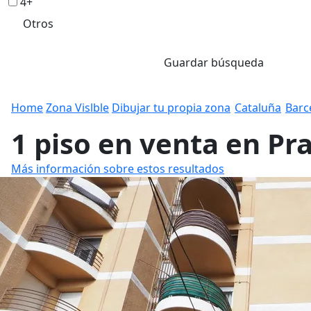
4+
Otros
Guardar búsqueda
Home
Zona Vislble
Dibujar tu propia zona
Cataluña
Barc
1 piso en venta en Pr
Más información sobre estos resultados