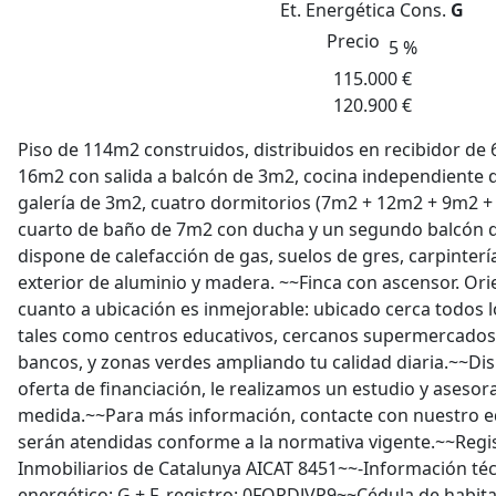
Et. Energética
Cons.
G
Precio
5 %
115.000 €
120.900 €
Piso de 114m2 construidos, distribuidos en recibidor d
16m2 con salida a balcón de 3m2, cocina independiente 
galería de 3m2, cuatro dormitorios (7m2 + 12m2 + 9m2 +
cuarto de baño de 7m2 con ducha y un segundo balcón d
dispone de calefacción de gas, suelos de gres, carpintería
exterior de aluminio y madera. ~~Finca con ascensor. Or
cuanto a ubicación es inmejorable: ubicado cerca todos l
tales como centros educativos, cercanos supermercados,
bancos, y zonas verdes ampliando tu calidad diaria.~~D
oferta de financiación, le realizamos un estudio y aseso
medida.~~Para más información, contacte con nuestro eq
serán atendidas conforme a la normativa vigente.~~Regi
Inmobiliarios de Catalunya AICAT 8451~~-Información téc
energético: G + F, registro: 0FQRDJVP9~~Cédula de habita