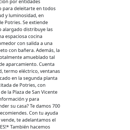
ión por entidades
 para deleitarte en todos
tud y luminosidad, en
de Potries. Se extiende
 alargado distribuye las
na espaciosa cocina
omedor con salida a una
leto con bañera. Además, la
 totalmente amueblado tal
s de aparcamiento. Cuenta
, termo eléctrico, ventanas
icado en la segunda planta
citada de Potries, con
, de la Plaza de San Vicente
información y para
ender su casa? Te damos 700
n recomiendes. Con tu ayuda
 vende, te adelantamos el
RESES!* También hacemos