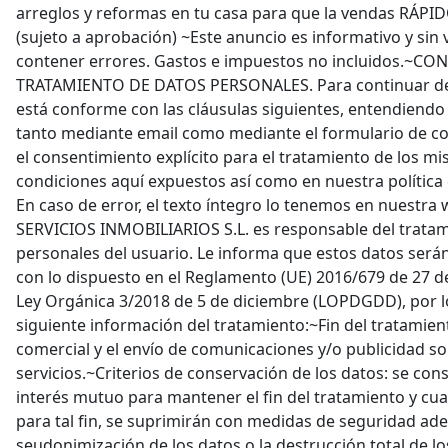
arreglos y reformas en tu casa para que la vendas RÁP
(sujeto a aprobación) ~Este anuncio es informativo y sin 
contener errores. Gastos e impuestos no incluidos.~C
TRATAMIENTO DE DATOS PERSONALES. Para continuar deb
está conforme con las cláusulas siguientes, entendiendo 
tanto mediante email como mediante el formulario de c
el consentimiento explícito para el tratamiento de los m
condiciones aquí expuestos así como en nuestra política d
En caso de error, el texto íntegro lo tenemos en nuest
SERVICIOS INMOBILIARIOS S.L. es responsable del tratam
personales del usuario. Le informa que estos datos ser
con lo dispuesto en el Reglamento (UE) 2016/679 de 27 de
Ley Orgánica 3/2018 de 5 de diciembre (LOPDGDD), por lo q
siguiente información del tratamiento:~Fin del tratamie
comercial y el envío de comunicaciones y/o publicidad s
servicios.~Criterios de conservación de los datos: se con
interés mutuo para mantener el fin del tratamiento y cu
para tal fin, se suprimirán con medidas de seguridad ad
seudonimización de los datos o la destrucción total de 