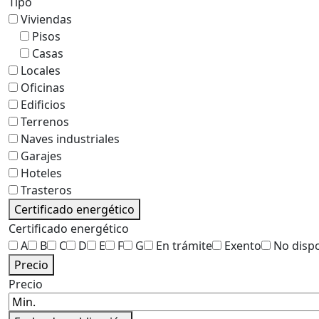
Tipo
Viviendas
Pisos
Casas
Locales
Oficinas
Edificios
Terrenos
Naves industriales
Garajes
Hoteles
Trasteros
Certificado energético
Certificado energético
A
B
C
D
E
F
G
En trámite
Exento
No disp
Precio
Precio