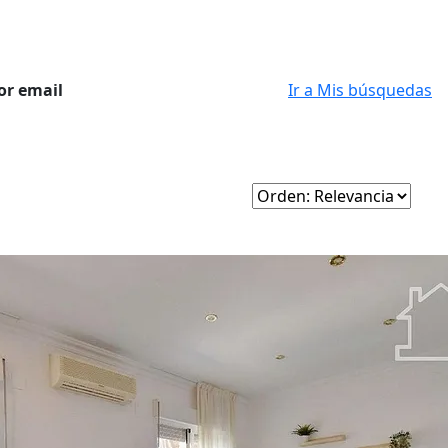
or email
Ir a Mis búsquedas