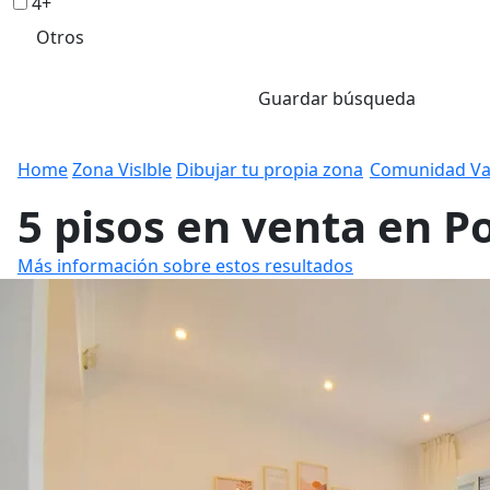
4+
Otros
Guardar búsqueda
Home
Zona Vislble
Dibujar tu propia zona
Comunidad Va
5 pisos en venta en Po
Más información sobre estos resultados