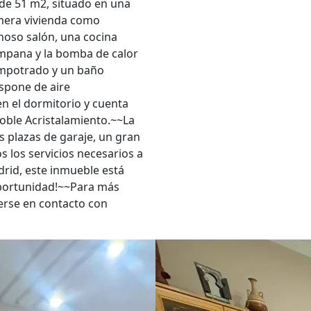
r de 51 m2, situado en una
imera vivienda como
inoso salón, una cocina
mpana y la bomba de calor
empotrado y un baño
spone de aire
n el dormitorio y cuenta
doble Acristalamiento.~~La
s plazas de garaje, un gran
 los servicios necesarios a
rid, este inmueble está
 oportunidad!~~Para más
erse en contacto con