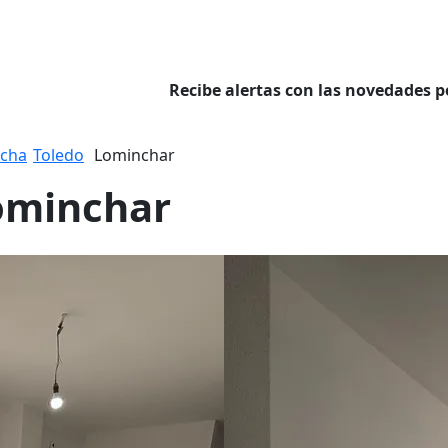
Recibe alertas con las novedades p
ncha
Toledo
Lominchar
Lominchar