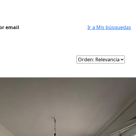
or email
Ir a Mis búsquedas