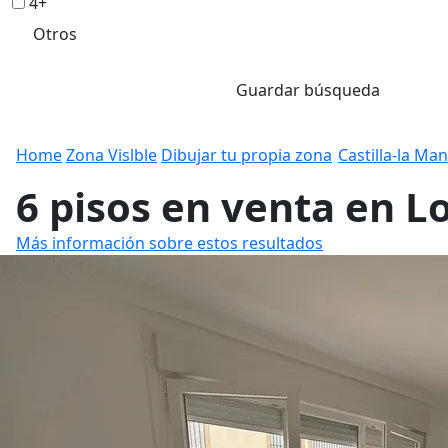
4+
Otros
Guardar búsqueda
Home
Zona Vislble
Dibujar tu propia zona
Castilla-la Ma
6 pisos en venta en 
Más información sobre estos resultados