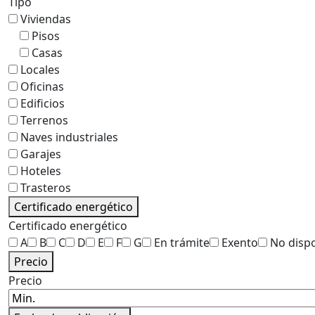
Tipo
Viviendas
Pisos
Casas
Locales
Oficinas
Edificios
Terrenos
Naves industriales
Garajes
Hoteles
Trasteros
Certificado energético
Certificado energético
A
B
C
D
E
F
G
En trámite
Exento
No disp
Precio
Precio