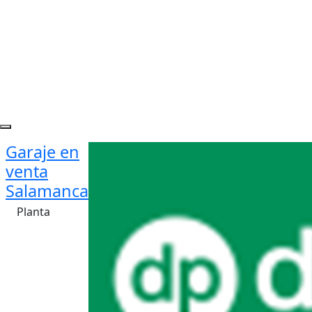
Garaje en
venta
Salamanca
Planta