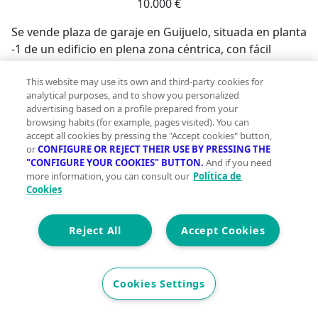
10.000 €
Se vende plaza de garaje en Guijuelo, situada en planta
-1 de un edificio en plena zona céntrica, con fácil
acceso y maniobrabilidad. Dispone de 26 m, lo que
permite aparcar cómodamente vehículos grandes y
This website may use its own and third-party cookies for
analytical purposes, and to show you personalized
contar con espacio adicional para
advertising based on a profile prepared from your
almacenamiento.Una opción ideal para quienes
browsing habits (for example, pages visited). You can
buscan comodidad y seguridad en el centro de la
accept all cookies by pressing the "Accept cookies" button,
or
CONFIGURE OR REJECT THEIR USE BY PRESSING THE
localidad, olvidándose de los problemas de
"CONFIGURE YOUR COOKIES" BUTTON.
And if you need
aparcamiento diario.No dudes en llamarnos y venir a
more information, you can consult our
Política de
verlo sin compromiso. ¡Aprovecha esta oportunidad!;
Cookies
Reject All
Accept Cookies
Cookies Settings