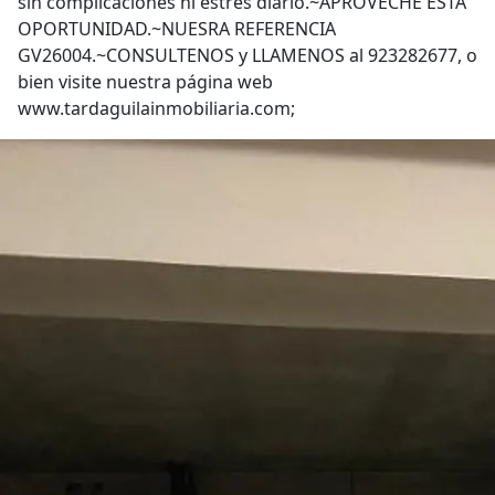
sin complicaciones ni estrés diario.~APROVECHE ESTA
OPORTUNIDAD.~NUESRA REFERENCIA
GV26004.~CONSULTENOS y LLAMENOS al 923282677, o
bien visite nuestra página web
www.tardaguilainmobiliaria.com;