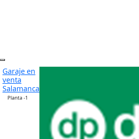
Garaje en
venta
Salamanca
Planta -1