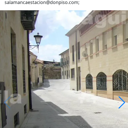
salamancaestacion@donpiso.com;