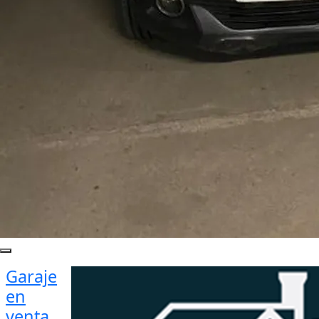
Garaje
en
venta ,