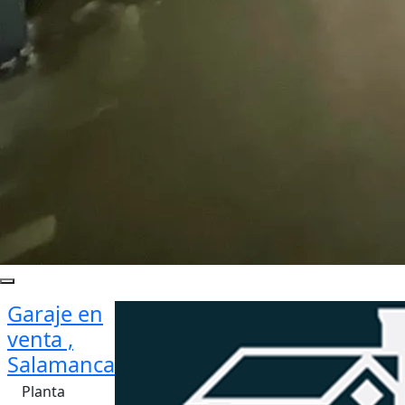
Garaje en
venta ,
Salamanca
Planta