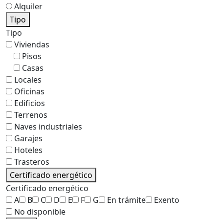
Alquiler
Tipo
Tipo
Viviendas
Pisos
Casas
Locales
Oficinas
Edificios
Terrenos
Naves industriales
Garajes
Hoteles
Trasteros
Certificado energético
Certificado energético
A
B
C
D
E
F
G
En trámite
Exento
No disponible