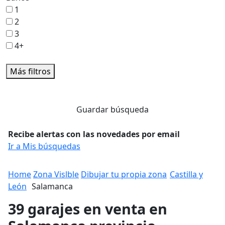
1
2
3
4+
Más filtros
Guardar búsqueda
Recibe alertas con las novedades por email
Ir a Mis búsquedas
Home
Zona Vislble
Dibujar tu propia zona
Castilla y
León
Salamanca
39 garajes en venta en