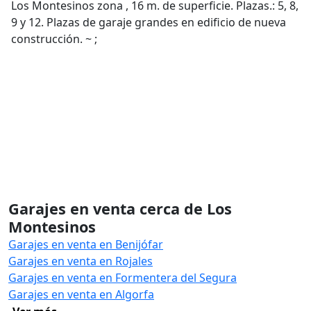
Los Montesinos zona , 16 m. de superficie. Plazas.: 5, 8,
9 y 12. Plazas de garaje grandes en edificio de nueva
construcción. ~ ;
Garajes en venta cerca de Los
Montesinos
Garajes en venta en Benijófar
Garajes en venta en Rojales
Garajes en venta en Formentera del Segura
Garajes en venta en Algorfa