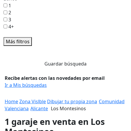
1
2
3
4+
Más filtros
Guardar búsqueda
Recibe alertas con las novedades por email
Ir a Mis búsquedas
Home
Zona Vislble
Dibujar tu propia zona
Comunidad
Valenciana
Alicante
Los Montesinos
1 garaje en venta en Los