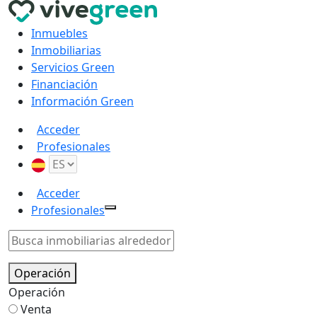
Inmuebles
Inmobiliarias
Servicios Green
Financiación
Información Green
Acceder
Profesionales
Acceder
Profesionales
Operación
Operación
Venta