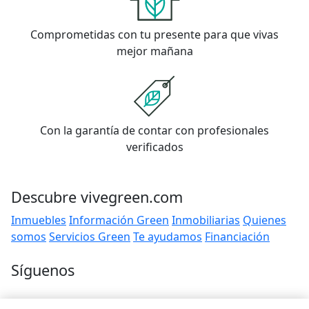
Comprometidas con tu presente para que vivas
mejor mañana
Con la garantía de contar con profesionales
verificados
Descubre vivegreen.com
Inmuebles
Información Green
Inmobiliarias
Quienes
somos
Servicios Green
Te ayudamos
Financiación
Síguenos
Contacto