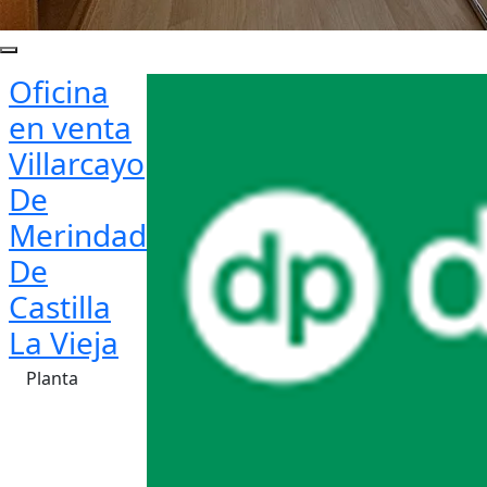
Oficina
en venta
Villarcayo
De
Merindad
De
Castilla
La Vieja
Planta