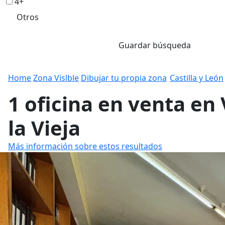
4+
Otros
Guardar búsqueda
Home
Zona Vislble
Dibujar tu propia zona
Castilla y León
1 oficina en venta en 
la Vieja
Más información sobre estos resultados