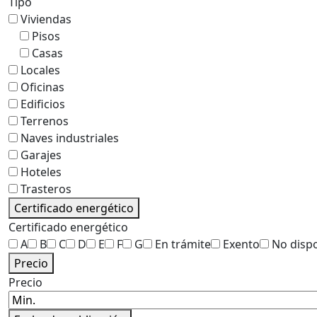
Tipo
Viviendas
Pisos
Casas
Locales
Oficinas
Edificios
Terrenos
Naves industriales
Garajes
Hoteles
Trasteros
Certificado energético
Certificado energético
A
B
C
D
E
F
G
En trámite
Exento
No disp
Precio
Precio