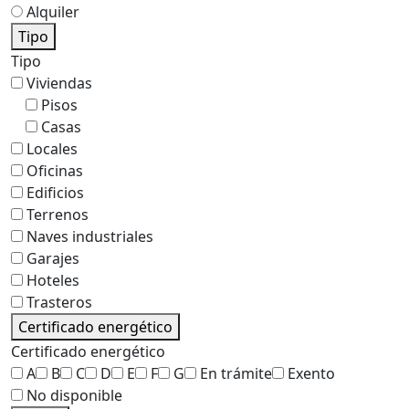
Alquiler
Tipo
Tipo
Viviendas
Pisos
Casas
Locales
Oficinas
Edificios
Terrenos
Naves industriales
Garajes
Hoteles
Trasteros
Certificado energético
Certificado energético
A
B
C
D
E
F
G
En trámite
Exento
No disponible