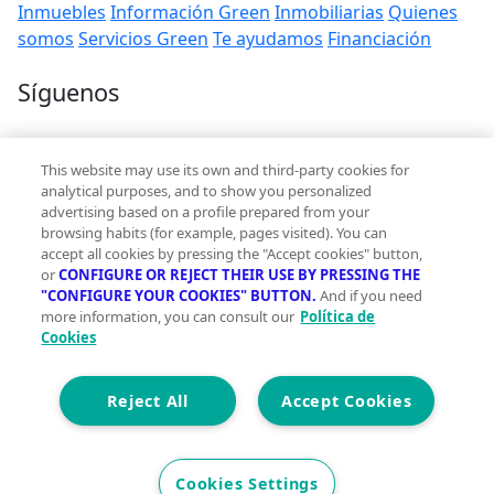
Inmuebles
Información Green
Inmobiliarias
Quienes
somos
Servicios Green
Te ayudamos
Financiación
Síguenos
Contacto
This website may use its own and third-party cookies for
hola@vivegreen.com
analytical purposes, and to show you personalized
advertising based on a profile prepared from your
browsing habits (for example, pages visited). You can
accept all cookies by pressing the "Accept cookies" button,
or
CONFIGURE OR REJECT THEIR USE BY PRESSING THE
"CONFIGURE YOUR COOKIES" BUTTON.
And if you need
more information, you can consult our
Política de
Aviso Legal
Cookies
Condiciones de uso
Politica de privacidad
Política de cookies
Reject All
Accept Cookies
Accesibilidad
© 2026 Vivegreen - Todos los derechos reservados - UCI
Cookies Settings