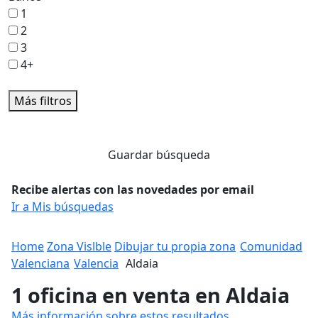
1
2
3
4+
Más filtros
Guardar búsqueda
Recibe alertas con las novedades por email
Ir a Mis búsquedas
Home
Zona Vislble
Dibujar tu propia zona
Comunidad
Valenciana
Valencia
Aldaia
1 oficina en venta en Aldaia
Más información sobre estos resultados