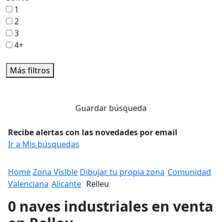
1
2
3
4+
Más filtros
Guardar búsqueda
Recibe alertas con las novedades por email
Ir a Mis búsquedas
Home
Zona Vislble
Dibujar tu propia zona
Comunidad
Valenciana
Alicante
Relleu
0 naves industriales en venta