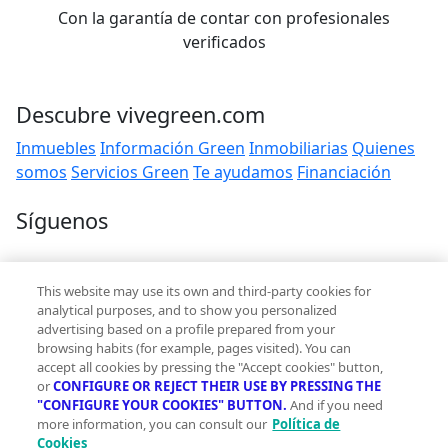
Con la garantía de contar con profesionales
verificados
Descubre vivegreen.com
Inmuebles
Información Green
Inmobiliarias
Quienes
somos
Servicios Green
Te ayudamos
Financiación
Síguenos
Contacto
This website may use its own and third-party cookies for
hola@vivegreen.com
analytical purposes, and to show you personalized
advertising based on a profile prepared from your
browsing habits (for example, pages visited). You can
accept all cookies by pressing the "Accept cookies" button,
or
CONFIGURE OR REJECT THEIR USE BY PRESSING THE
"CONFIGURE YOUR COOKIES" BUTTON.
And if you need
more information, you can consult our
Política de
Aviso Legal
Cookies