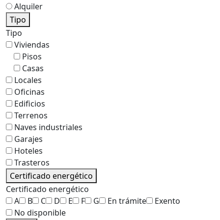
Alquiler
Tipo
Tipo
Viviendas
Pisos
Casas
Locales
Oficinas
Edificios
Terrenos
Naves industriales
Garajes
Hoteles
Trasteros
Certificado energético
Certificado energético
A
B
C
D
E
F
G
En trámite
Exento
No disponible