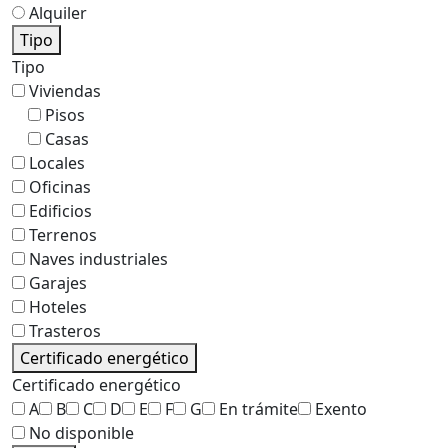
Alquiler
Tipo
Tipo
Viviendas
Pisos
Casas
Locales
Oficinas
Edificios
Terrenos
Naves industriales
Garajes
Hoteles
Trasteros
Certificado energético
Certificado energético
A
B
C
D
E
F
G
En trámite
Exento
No disponible