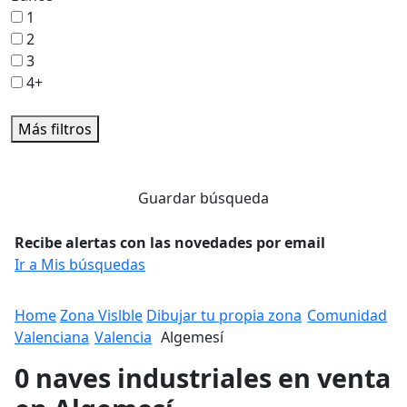
1
2
3
4+
Más filtros
Guardar búsqueda
Recibe alertas con las novedades por email
Ir a Mis búsquedas
Home
Zona Vislble
Dibujar tu propia zona
Comunidad
Valenciana
Valencia
Algemesí
0 naves industriales en venta