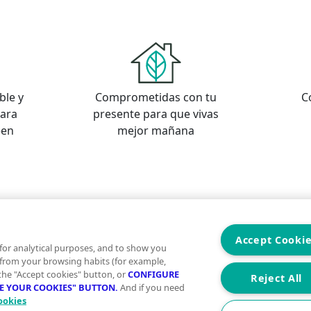
ble y
Comprometidas con tu
C
para
presente para que vivas
een
mejor mañana
s
os
Accept Cooki
for analytical purposes, and to show you
 from your browsing habits (for example,
 the "Accept cookies" button, or
CONFIGURE
Reject All
RE YOUR COOKIES" BUTTON.
And if you need
ookies
Aviso Legal
Condiciones de uso
Politica