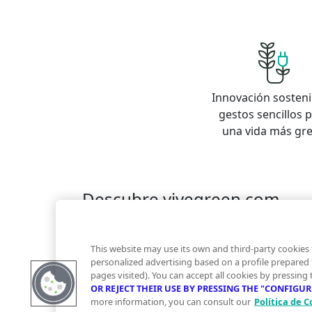
Innovación sosteni
gestos sencillos 
una vida más gr
Descubre vivegreen.com
Inmuebles
Información Green
Inmobiliaria
Quienes somos
Servicios Green
Te ayudam
This website may use its own and third-party cookies 
Financiación
personalized advertising based on a profile prepared
pages visited). You can accept all cookies by pressing
OR REJECT THEIR USE BY PRESSING THE "CONFIGU
more information, you can consult our
Política de C