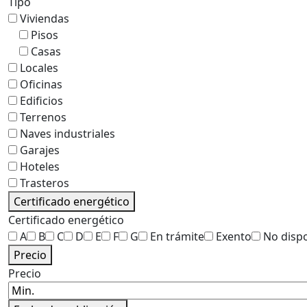
Tipo
Viviendas
Pisos
Casas
Locales
Oficinas
Edificios
Terrenos
Naves industriales
Garajes
Hoteles
Trasteros
Certificado energético
Certificado energético
A
B
C
D
E
F
G
En trámite
Exento
No disp
Precio
Precio