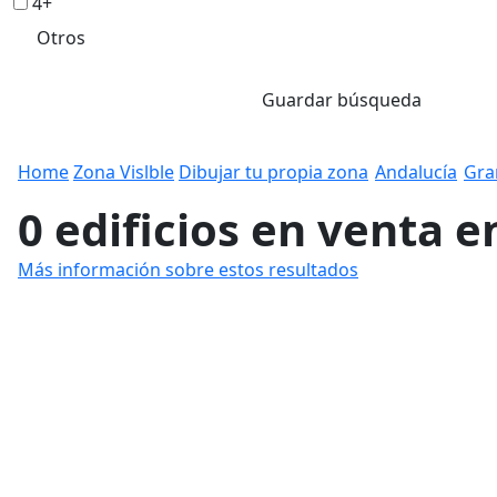
4+
Otros
Guardar búsqueda
Home
Zona Vislble
Dibujar tu propia zona
Andalucía
Gra
0 edificios en venta 
Más información sobre estos resultados