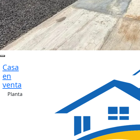
Casa
en
venta
Planta