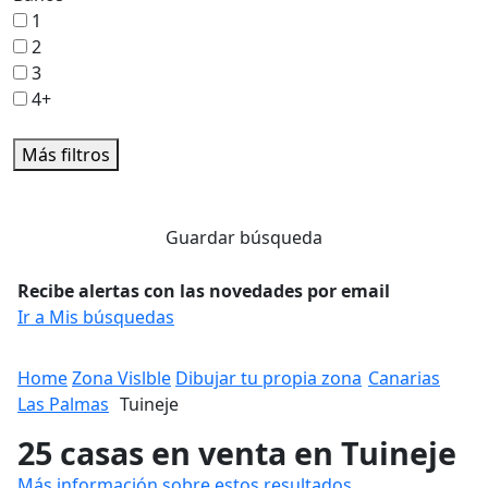
1
2
3
4+
Más filtros
Guardar búsqueda
Recibe alertas con las novedades por email
Ir a Mis búsquedas
Home
Zona Vislble
Dibujar tu propia zona
Canarias
Las Palmas
Tuineje
25 casas en venta en Tuineje
Más información sobre estos resultados