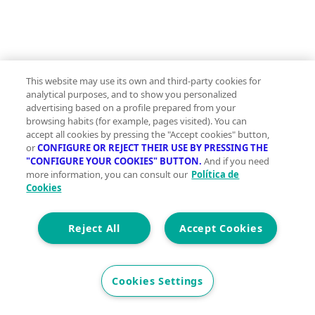
This website may use its own and third-party cookies for
analytical purposes, and to show you personalized
advertising based on a profile prepared from your
browsing habits (for example, pages visited). You can
accept all cookies by pressing the "Accept cookies" button,
or
CONFIGURE OR REJECT THEIR USE BY PRESSING THE
"CONFIGURE YOUR COOKIES" BUTTON.
And if you need
more information, you can consult our
Política de
Casa en
Cookies
venta calle
LLANOS DE
Reject All
Accept Cookies
LA
HIGUERA
Cookies Settings
IP02, 106,
Tuineje