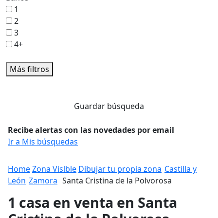
1
2
3
4+
Más filtros
Guardar búsqueda
Recibe alertas con las novedades por email
Ir a Mis búsquedas
Home
Zona Vislble
Dibujar tu propia zona
Castilla y
León
Zamora
Santa Cristina de la Polvorosa
1 casa en venta en Santa