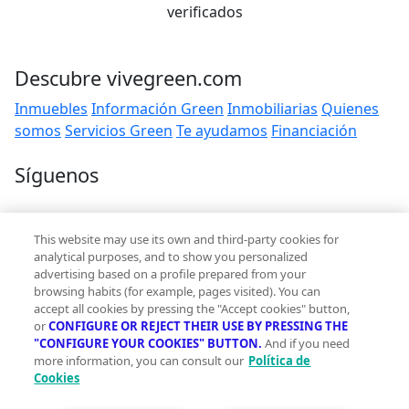
verificados
Descubre vivegreen.com
Inmuebles
Información Green
Inmobiliarias
Quienes
somos
Servicios Green
Te ayudamos
Financiación
Síguenos
Contacto
This website may use its own and third-party cookies for
hola@vivegreen.com
analytical purposes, and to show you personalized
advertising based on a profile prepared from your
browsing habits (for example, pages visited). You can
accept all cookies by pressing the "Accept cookies" button,
or
CONFIGURE OR REJECT THEIR USE BY PRESSING THE
"CONFIGURE YOUR COOKIES" BUTTON.
And if you need
more information, you can consult our
Política de
Aviso Legal
Cookies
Condiciones de uso
Politica de privacidad