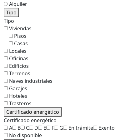
Alquiler
Tipo
Tipo
Viviendas
Pisos
Casas
Locales
Oficinas
Edificios
Terrenos
Naves industriales
Garajes
Hoteles
Trasteros
Certificado energético
Certificado energético
A
B
C
D
E
F
G
En trámite
Exento
No disponible