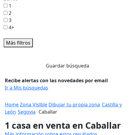
1
2
3
4+
Más filtros
Guardar búsqueda
Recibe alertas con las novedades por email
Ir a Mis búsquedas
Home
Zona Vislble
Dibujar tu propia zona
Castilla y
León
Segovia
Caballar
1 casa en venta en Caballar
Más información sobre estos resultados