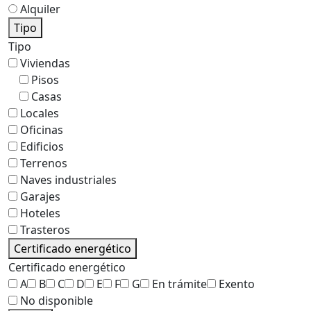
Alquiler
Tipo
Tipo
Viviendas
Pisos
Casas
Locales
Oficinas
Edificios
Terrenos
Naves industriales
Garajes
Hoteles
Trasteros
Certificado energético
Certificado energético
A
B
C
D
E
F
G
En trámite
Exento
No disponible