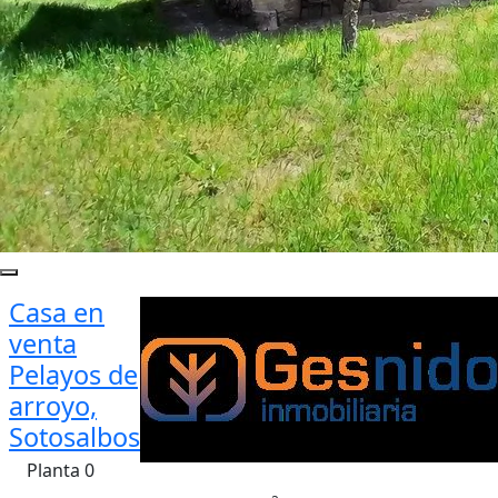
Casa en
venta
Pelayos de
arroyo,
Sotosalbos
Planta 0