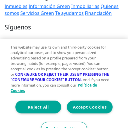
Inmuebles
Información Green
Inmobiliarias
Quienes
somos
Servicios Green
Te ayudamos
Financiación
Síguenos
Contacto
This website may use its own and third-party cookies for
hola@vivegreen.com
analytical purposes, and to show you personalized
advertising based on a profile prepared from your
browsing habits (for example, pages visited). You can
accept all cookies by pressing the "Accept cookies" button,
or
CONFIGURE OR REJECT THEIR USE BY PRESSING THE
"CONFIGURE YOUR COOKIES" BUTTON.
And if you need
more information, you can consult our
Política de
Aviso Legal
Cookies
Condiciones de uso
Politica de privacidad
Política de cookies
Reject All
Accept Cookies
Accesibilidad
© 2026 Vivegreen - Todos los derechos reservados - UCI