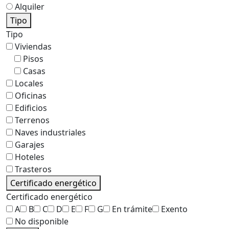
Alquiler
Tipo
Tipo
Viviendas
Pisos
Casas
Locales
Oficinas
Edificios
Terrenos
Naves industriales
Garajes
Hoteles
Trasteros
Certificado energético
Certificado energético
A
B
C
D
E
F
G
En trámite
Exento
No disponible