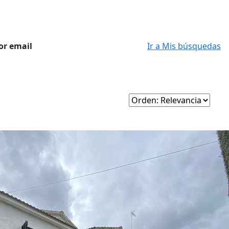
or email
Ir a Mis búsquedas