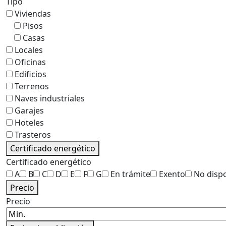
Tipo
Viviendas
Pisos
Casas
Locales
Oficinas
Edificios
Terrenos
Naves industriales
Garajes
Hoteles
Trasteros
Certificado energético
Certificado energético
A
B
C
D
E
F
G
En trámite
Exento
No disp
Precio
Precio