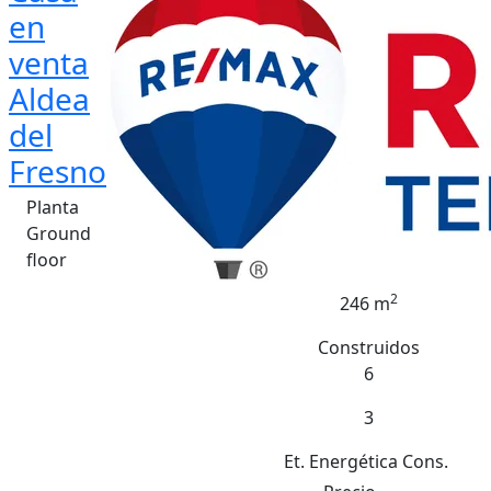
en
venta
Aldea
del
Fresno
Planta
Ground
floor
2
246 m
Construidos
6
3
Et. Energética
Cons.