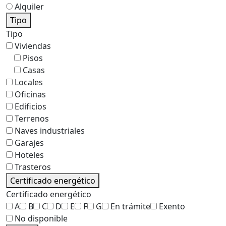
Alquiler
Tipo
Tipo
Viviendas
Pisos
Casas
Locales
Oficinas
Edificios
Terrenos
Naves industriales
Garajes
Hoteles
Trasteros
Certificado energético
Certificado energético
A
B
C
D
E
F
G
En trámite
Exento
No disponible