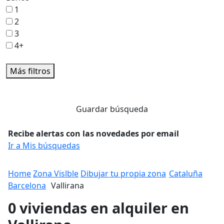
1
2
3
4+
Más filtros
Guardar búsqueda
Recibe alertas con las novedades por email
Ir a Mis búsquedas
Home
Zona Vislble
Dibujar tu propia zona
Cataluña
Barcelona
Vallirana
0 viviendas en alquiler en